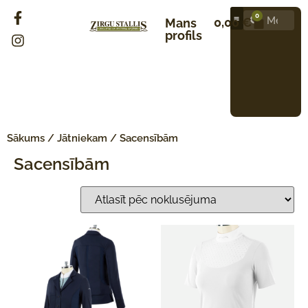
0
0,00
€
Mans
profils
Sākums
/
Jātniekam
/ Sacensībām
Sacensībām