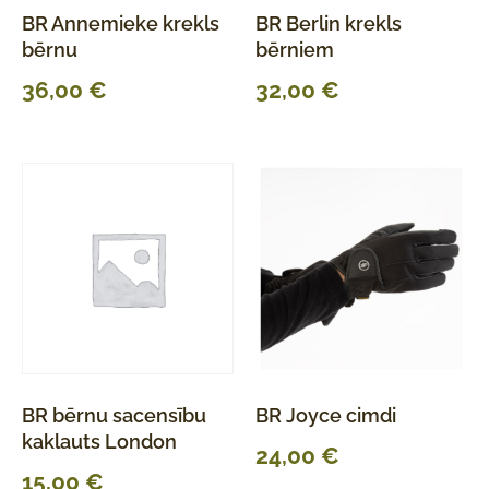
BR Annemieke krekls
BR Berlin krekls
bērnu
bērniem
36,00
€
32,00
€
BR bērnu sacensību
BR Joyce cimdi
kaklauts London
24,00
€
15,00
€