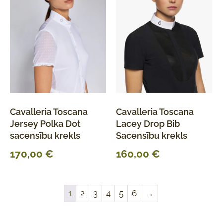
Cavalleria Toscana
Cavalleria Toscana
Jersey Polka Dot
Lacey Drop Bib
sacensību krekls
Sacensību krekls
170,00
€
160,00
€
1
2
3
4
5
6
→