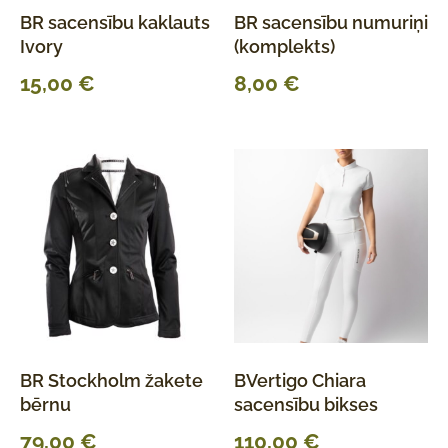
BR sacensību kaklauts
BR sacensību numuriņi
Ivory
(komplekts)
15,00
€
8,00
€
BR Stockholm žakete
BVertigo Chiara
bērnu
sacensību bikses
79,00
€
110,00
€