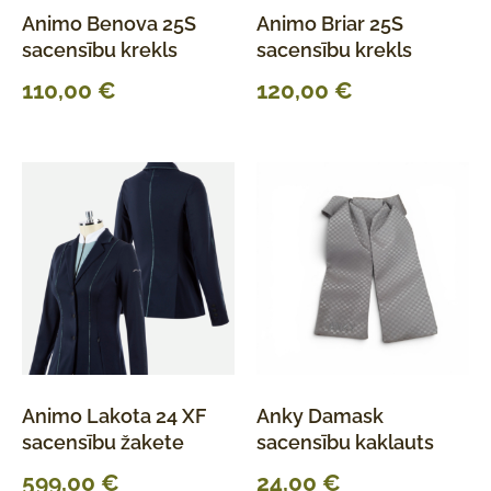
Animo Benova 25S
Animo Briar 25S
sacensību krekls
sacensību krekls
110,00
€
120,00
€
Animo Lakota 24 XF
Anky Damask
sacensību žakete
sacensību kaklauts
599,00
€
24,00
€