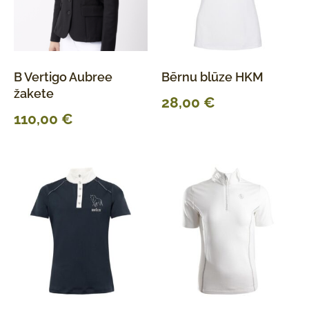
B Vertigo Aubree
Bērnu blūze HKM
žakete
28,00
€
110,00
€