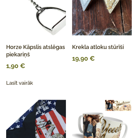
Horze Kāpslis atslēgas
Krekla atloku stūrīši
piekariņš
19,90
€
1,90
€
Lasīt vairāk