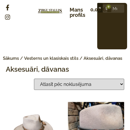
0
0,00
€
Mans
profils
Sākums
/
Vesterns un klasiskais stils
/ Aksesuāri, dāvanas
Aksesuāri, dāvanas