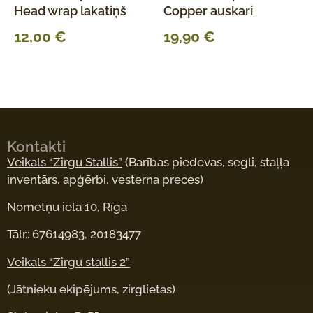
Head wrap lakatiņš
Copper auskari
12,00
€
19,90
€
Kontakti
Veikals “Zirgu Stallis”
(Barības piedevas, segli, staļļa
inventārs, apģērbi, vesterna preces)
Nometņu iela 10, Rīga
Tālr.: 67614983, 20183477
Veikals “Zirgu stallis 2”
(Jātnieku ekipējums, zirglietas)