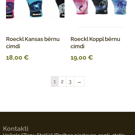
Roeckl Kansas bērnu
Roeckl Koppl bērnu
cimdi
cimdi
18,00
€
19,00
€
1
2
3
→
Kontakti