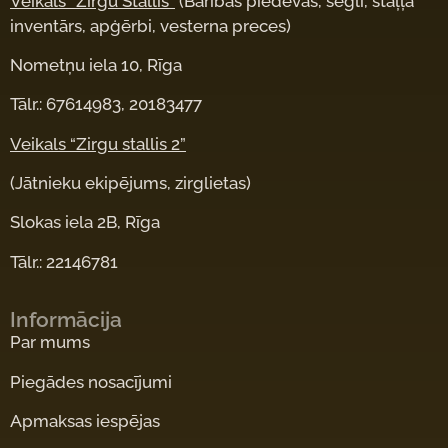
Veikals “Zirgu Stallis”
(Barības piedevas, segli, staļļa
inventārs, apģērbi, vesterna preces)
Nometņu iela 10, Rīga
Tālr.: 67614983, 20183477
Veikals “Zirgu stallis 2”
(Jātnieku ekipējums, zirglietas)
Slokas iela 2B, Rīga
Tālr.: 22146781
Informācija
Par mums
Piegādes nosacījumi
Apmaksas iespējas