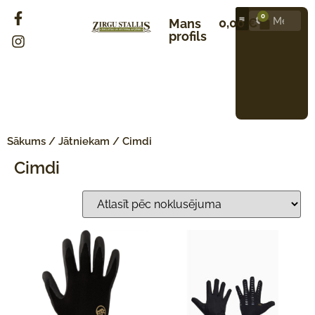
0
0,00
€
Mans
profils
Sākums
/
Jātniekam
/ Cimdi
Cimdi