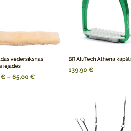
ādas vēdersiksnas
BR AluTech Athena kāpšļi
s iejādes
139,90
€
0
€
–
65,00
€