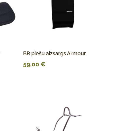
r
BR piešu aizsargs Armour
59,00
€