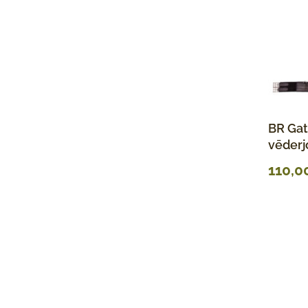
BR Gat
vēderj
110,0