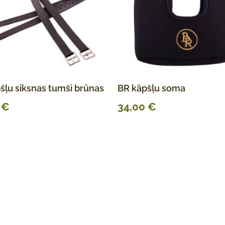
šļu siksnas tumši brūnas
BR kāpšļu soma
0
€
34,00
€