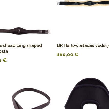
eshead long shaped
BR Harlow aitādas vēderj
osta
160,00
€
0
€