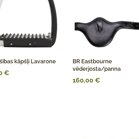
šības kāpšļi Lavarone
BR Eastbourne
vēderjosta/panna
00
€
160,00
€