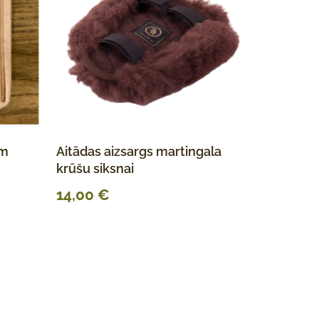
em
Aitādas aizsargs martingala
krūšu siksnai
14,00
€