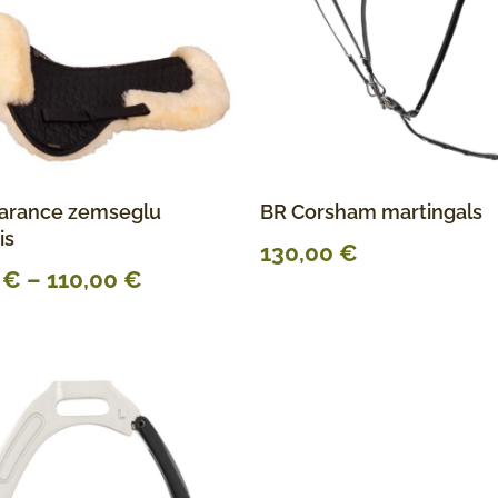
arance zemseglu
BR Corsham martingals
is
130,00
€
0
€
–
110,00
€