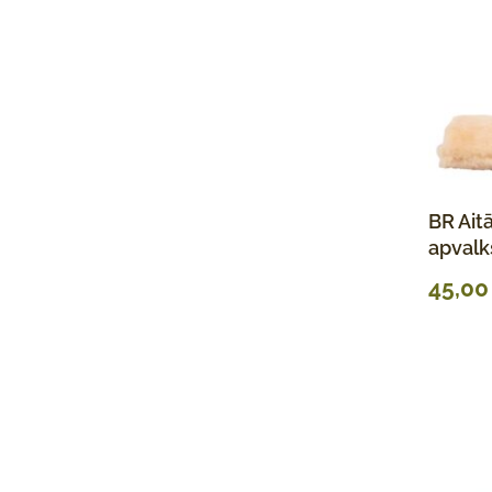
BR Ait
apvalk
45,0