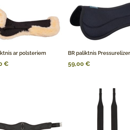
ktnis ar polsteriem
BR paliktnis Pressurelize
00
€
59,00
€