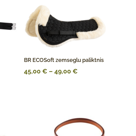
BR ECOSoft zemseglu paliktnis
45,00
€
–
49,00
€