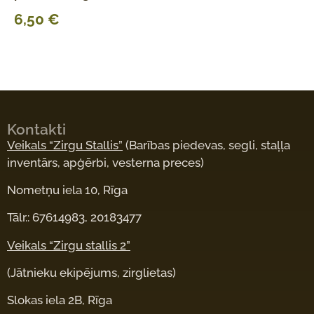
6,50
€
Kontakti
Veikals “Zirgu Stallis”
(Barības piedevas, segli, staļļa
inventārs, apģērbi, vesterna preces)
Nometņu iela 10, Rīga
Tālr.: 67614983, 20183477
Veikals “Zirgu stallis 2”
(Jātnieku ekipējums, zirglietas)
Slokas iela 2B, Rīga