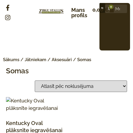
0
0,00
€
Mans
profils
Sākums
/
Jātniekam
/
Aksesuāri
/ Somas
Somas
Kentucky Oval
plāksnīte iegravēšanai