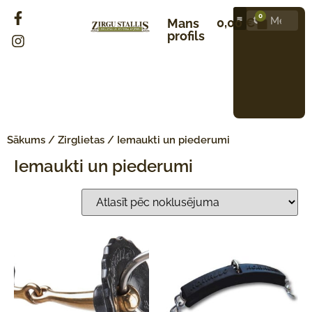
0
0,00
€
Mans
profils
Sākums
/
Zirglietas
/ Iemaukti un piederumi
Iemaukti un piederumi