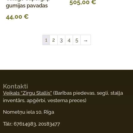
505,00
€
gumijas pavadas
44,00
€
1
2
3
4
5
→
Kontakti
Veikals “Zirgu Stallis”
(Barības piedevas, segli, staļļa
inventārs, apģērbi, vesterna preces)
Nometņu iela 10, Rīga
Tālr.: 67614983, 20183477