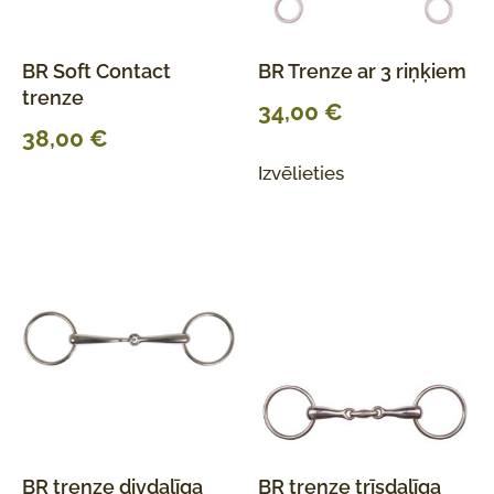
BR Soft Contact
BR Trenze ar 3 riņķiem
trenze
34,00
€
38,00
€
Izvēlieties
BR trenze divdaļīga
BR trenze trīsdaļīga