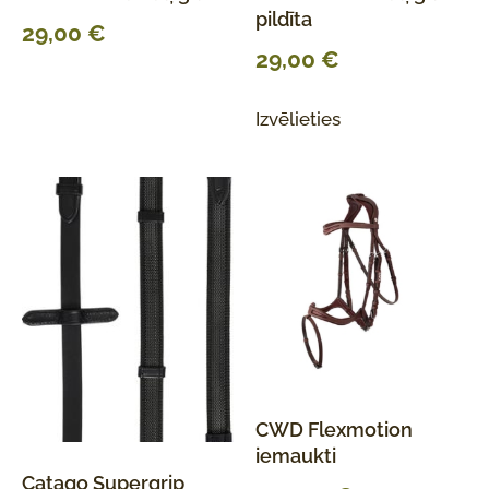
pildīta
29,00
€
29,00
€
Izvēlieties
CWD Flexmotion
iemaukti
Catago Supergrip