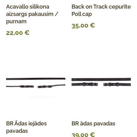
Acavallo silikona
Back on Track cepurīte
aizsargs pakausim /
Poll cap
purnam
35,00
€
22,00
€
BR Ādas iejādes
BR ādas pavadas
pavadas
39,00
€