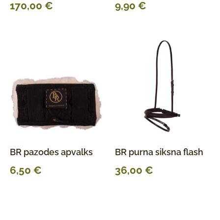
170,00
€
9,90
€
BR pazodes apvalks
BR purna siksna flash
6,50
€
36,00
€