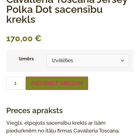
Polka Dot sacensību
krekls
170,00
€
Izmērs
PIEVIENOT GROZAM
Preces apraksts
Viegls, elpojošs sacensību krekls ar īsām
piedurknēm no itāļu firmas Cavalleria Toscana.