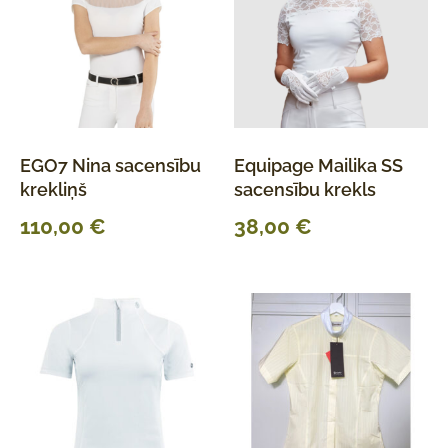
EGO7 Nina sacensību
Equipage Mailika SS
krekliņš
sacensību krekls
110,00
€
38,00
€