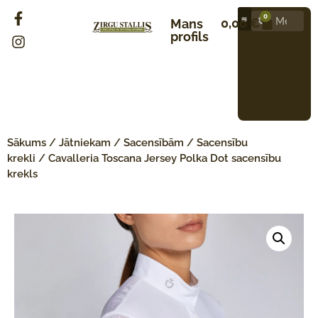
0
0,00
€
Mans
profils
Sākums
/
Jātniekam
/
Sacensībām
/
Sacensību
krekli
/ Cavalleria Toscana Jersey Polka Dot sacensību
krekls