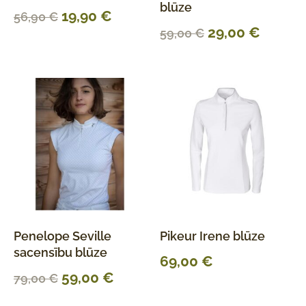
blūze
19,90
€
56,90
€
29,00
€
59,00
€
Penelope Seville
Pikeur Irene blūze
sacensību blūze
69,00
€
59,00
€
79,00
€