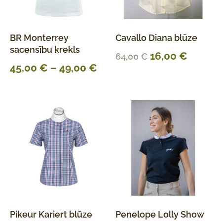
BR Monterrey
Cavallo Diana blūze
sacensību krekls
16,00
€
64,00
€
45,00
€
–
49,00
€
Pikeur Kariert blūze
Penelope Lolly Show