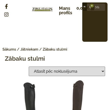
0
0,00
€
Mans
profils
Sākums
/
Jātniekam
/ Zābaku stulmi
Zābaku stulmi