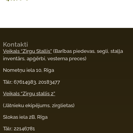
Kontakti
Veikals “Zirgu Stallis”
(Barības piedevas, segli, staļļa
inventārs, apģērbi, vesterna preces)
Nometņu iela 10, Rīga
Tālr.: 67614983, 20183477
Veikals “Zirgu stallis 2”
(Jātnieku ekipējums, zirglietas)
Slokas iela 2B, Rīga
Tālr.: 22146781