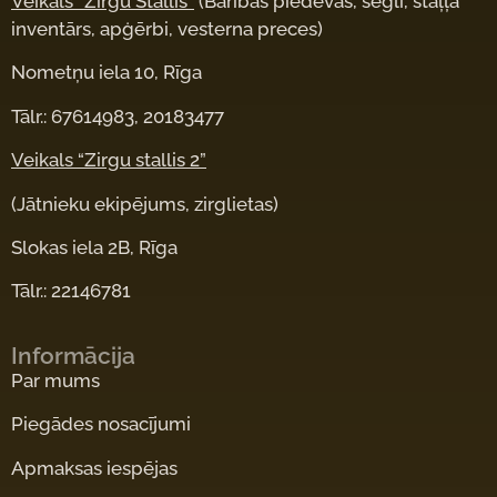
Veikals “Zirgu Stallis”
(Barības piedevas, segli, staļļa
inventārs, apģērbi, vesterna preces)
Nometņu iela 10, Rīga
Tālr.: 67614983, 20183477
Veikals “Zirgu stallis 2”
(Jātnieku ekipējums, zirglietas)
Slokas iela 2B, Rīga
Tālr.: 22146781
Informācija
Par mums
Piegādes nosacījumi
Apmaksas iespējas