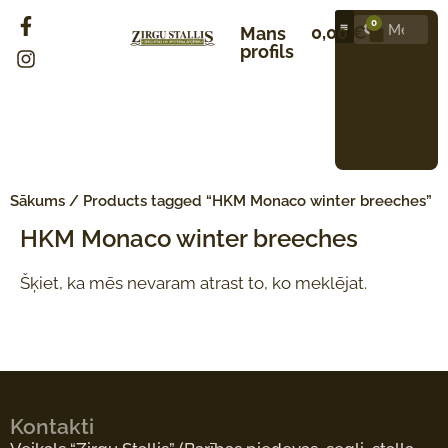
0
0,00
€
Mans
profils
Sākums
/ Products tagged “HKM Monaco winter breeches”
HKM Monaco winter breeches
Šķiet, ka mēs nevaram atrast to, ko meklējat.
Kontakti