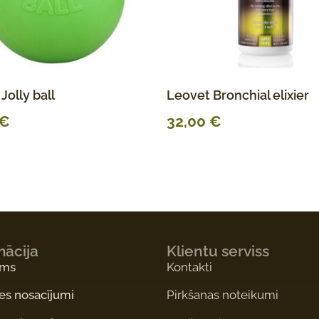
olly ball
Leovet Bronchial elixier
€
32,00
€
mācija
Klientu serviss
ums
Kontakti
es nosacījumi
Pirkšanas noteikumi