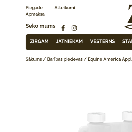
Piegāde
Atteikumi
Apmaksa
Seko mums
ZIRGAM
JĀTNIEKAM
VESTERNS
STA
Sākums
/
Barības piedevas
/ Equine America Apple 