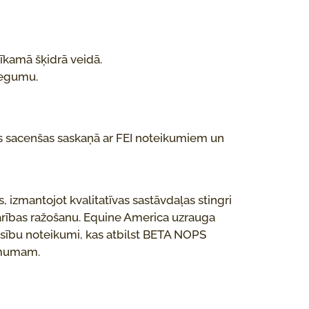
tīkamā šķidrā veidā.
niegumu.
s sacenšas saskaņā ar FEI noteikumiem un
, izmantojot kvalitatīvas sastāvdaļas stingri
barības ražošanu. Equine America uzrauga
ensību noteikumi, kas atbilst BETA NOPS
nimumam.