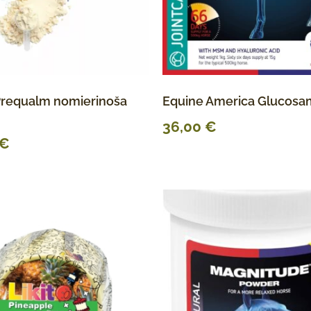
Prequalm nomierinoša
Equine America Glucosa
36,00
€
€