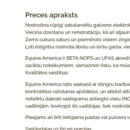
Preces apraksts
Nodrošina rūpīgi sabalansētu galveno elektrolītu
Veicina dzeršanu un rehidratāciju, kā arī atjau
Zems cukura saturs un piemērots visiem zirgi
Ļoti ēstgribu rosinoša ābolu un ķiršu garša, vi
Equine America ir BETA NOPS un UFAS akredit
sacīkšu noteikumiem, samazinot risku, ka mūsu 
Kvalitātes saistības
Equine America ražo saskaņā ar stingru barības 
kontrolētos ražošanas apstākļos, un atbilst a
noteiktu dabiski sastopamu aizliegto vielu (NO
vadlīnijām. Ievērojot šīs vadlīnijas, tiek nodr
Pieejams arī ērti lietojama pastas vai pulvera v
Sastāvdaļas uz 60 ml porcijas