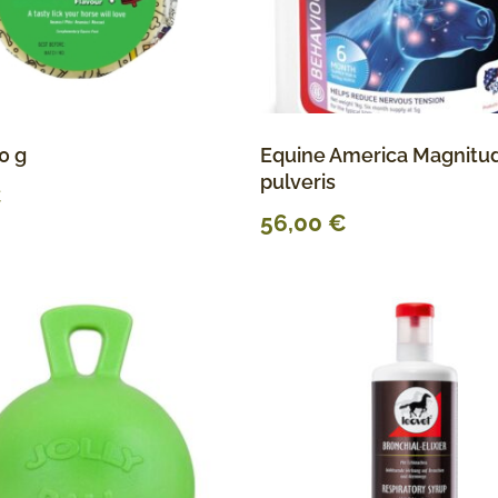
0 g
Equine America Magnitu
pulveris
€
56,00
€