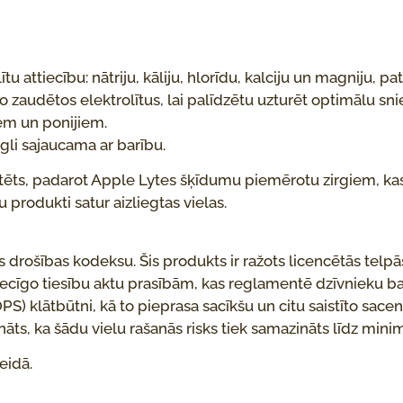
 attiecību: nātriju, kāliju, hlorīdu, kalciju un magniju, pa
no zaudētos elektrolītus, lai palīdzētu uzturēt optimālu s
em un ponijiem.
egli sajaucama ar barību.
ēts, padarot Apple Lytes šķīdumu piemērotu zirgiem, ka
produkti satur aizliegtas vielas.
drošības kodeksu. Šis produkts ir ražots licencētās telpās
ttiecīgo tiesību aktu prasībām, kas reglamentē dzīvnieku 
PS) klātbūtni, kā to pieprasa sacīkšu un citu saistīto sac
ošināts, ka šādu vielu rašanās risks tiek samazināts līdz mi
eidā.