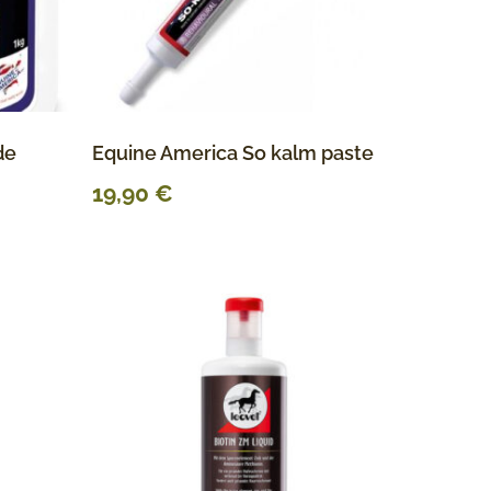
de
Equine America So kalm paste
19,90
€