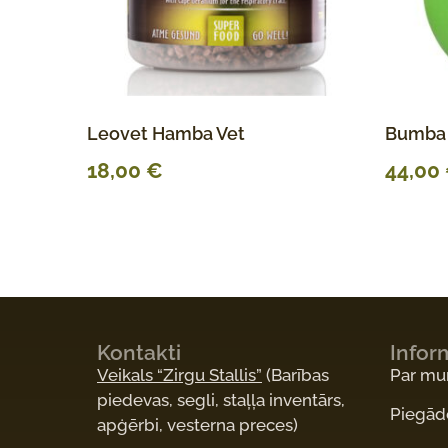
Leovet Hamba Vet
Bumba J
18,00
€
44,00
Kontakti
Infor
Veikals “Zirgu Stallis”
(Barības
Par m
piedevas, segli, staļļa inventārs,
Piegād
apģērbi, vesterna preces)