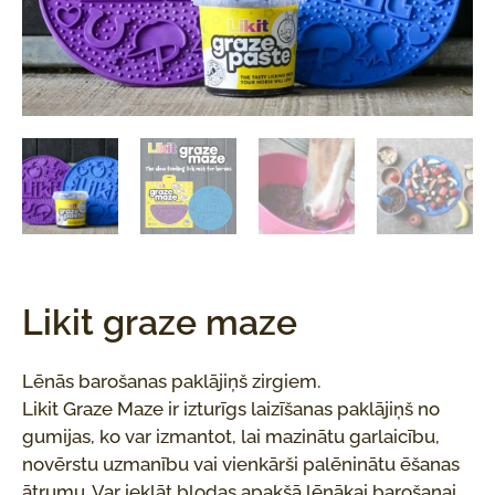
Likit graze maze
Lēnās barošanas paklājiņš zirgiem.
Likit Graze Maze ir izturīgs laizīšanas paklājiņš no
gumijas, ko var izmantot, lai mazinātu garlaicību,
novērstu uzmanību vai vienkārši palēninātu ēšanas
ātrumu. Var ieklāt bļodas apakšā lēnākai barošanai