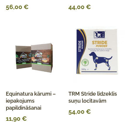
56,00
€
44,00
€
Equinatura kārumi –
TRM Stride līdzeklis
iepakojums
suņu locītavām
papildināšanai
54,00
€
11,90
€