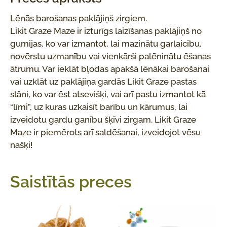
Lēnās barošanas paklājiņš zirgiem.
Likit Graze Maze ir izturīgs laizīšanas paklājiņš no
gumijas, ko var izmantot, lai mazinātu garlaicību,
novērstu uzmanību vai vienkārši palēninātu ēšanas
ātrumu. Var ieklāt bļodas apakšā lēnākai barošanai
vai uzklāt uz paklājiņa gardās Likit Graze pastas
slāni, ko var ēst atsevišķi, vai arī pastu izmantot kā
“līmi”, uz kuras uzkaisīt barību un kārumus, lai
izveidotu gardu ganību šķīvi zirgam. Likit Graze
Maze ir piemērots arī saldēšanai, izveidojot vēsu
našķi!
Saistītās preces