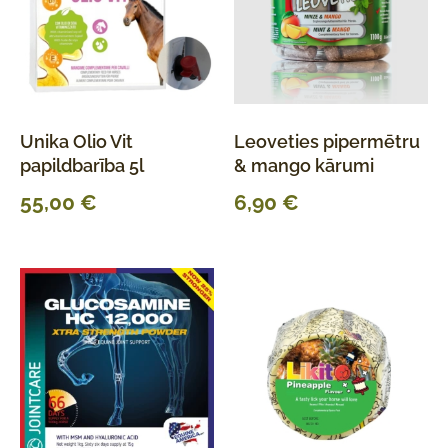
Unika Olio Vit
Leoveties pipermētru
papildbarība 5l
& mango kārumi
55,00
€
6,90
€