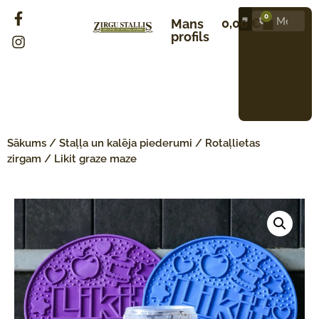
0
0,00
€
Mans
profils
Sākums
/
Staļļa un kalēja piederumi
/
Rotaļlietas
zirgam
/ Likit graze maze