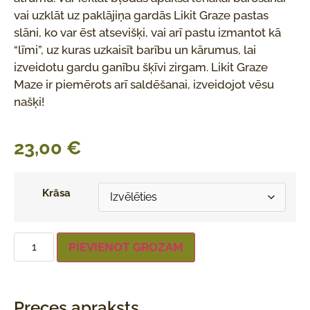
vai uzklāt uz paklājiņa gardās Likit Graze pastas
slāni, ko var ēst atsevišķi, vai arī pastu izmantot kā
“līmi”, uz kuras uzkaisīt barību un kārumus, lai
izveidotu gardu ganību šķīvi zirgam. Likit Graze
Maze ir piemērots arī saldēšanai, izveidojot vēsu
našķi!
23,00
€
Krāsa
PIEVIENOT GROZAM
Preces apraksts