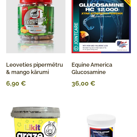
Leoveties pipermētru
Equine America
& mango kārumi
Glucosamine
6,90
€
36,00
€