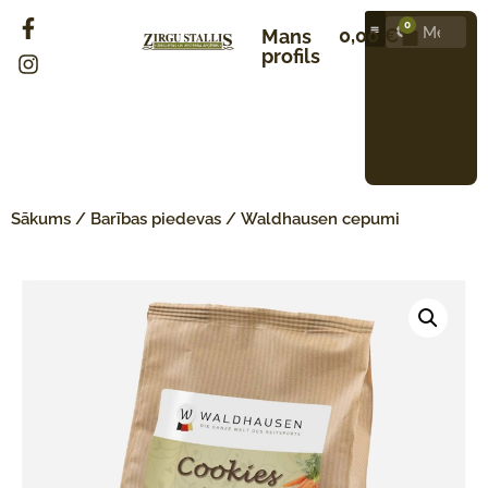
0
0,00
€
Mans
profils
Sākums
/
Barības piedevas
/ Waldhausen cepumi