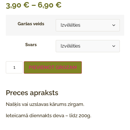
3,90
€
–
6,90
€
Garšas veids
Svars
PIEVIENOT GROZAM
Preces apraksts
Našķis vai uzslavas kārums zirgam.
Ieteicamā diennakts deva – līdz 200g.