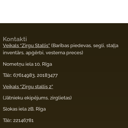
Kontakti
Veikals “Zirgu Stallis”
(Barības piedevas, segli, staļļa
inventārs, apģērbi, vesterna preces)
Nometņu iela 10, Rīga
Tālr.: 67614983, 20183477
Veikals “Zirgu stallis 2”
(Jātnieku ekipējums, zirglietas)
Slokas iela 2B, Rīga
Tālr.: 22146781