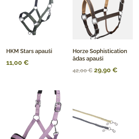
HKM Stars apauši
Horze Sophistication
ādas apauši
11,00
€
29,90
€
42,00
€