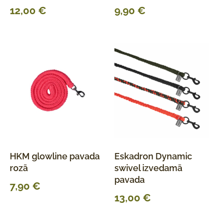
12,00
€
9,90
€
HKM glowline pavada
Eskadron Dynamic
rozā
swivel izvedamā
pavada
7,90
€
13,00
€