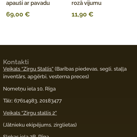
apauši ar pavadu
rozā vijumu
69,00
€
11,90
€
Kontakti
Veikals “Zirgu Stallis”
(Barības piedevas, segli, staļļa
inventārs, apģērbi, vesterna preces)
Nometņu iela 10, Rīga
Tālr.: 67614983, 20183477
Veikals “Zirgu stallis 2”
(Jātnieku ekipējums, zirglietas)
Slokas iela 2B, Rīga