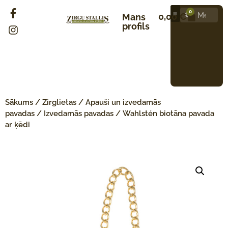
0
0,00
€
Mans
profils
Sākums
/
Zirglietas
/
Apauši un izvedamās
pavadas
/
Izvedamās pavadas
/ Wahlstén biotāna pavada
ar ķēdi