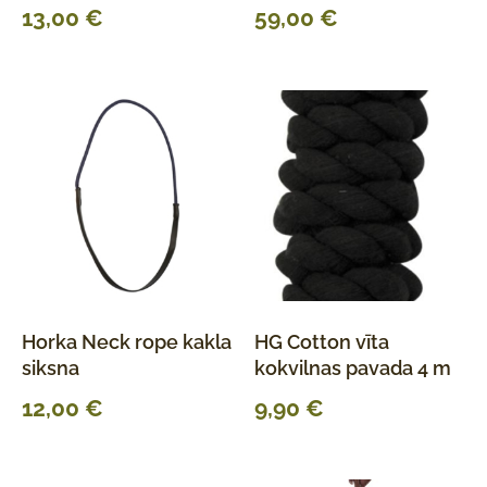
13,00
€
59,00
€
Horka Neck rope kakla
HG Cotton vīta
siksna
kokvilnas pavada 4 m
12,00
€
9,90
€