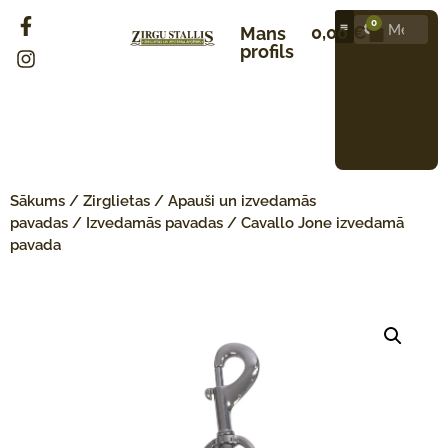
0
0,00
€
Mans
profils
Sākums
/
Zirglietas
/
Apauši un izvedamās
pavadas
/
Izvedamās pavadas
/ Cavallo Jone izvedamā
pavada