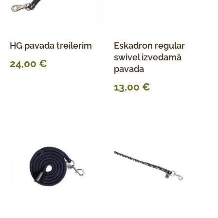
HG pavada treilerim
Eskadron regular
swivel izvedamā
24,00
€
pavada
13,00
€