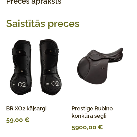
Preces apraksts
Saistītās preces
BR XO2 kājsargi
Prestige Rubino
konkūra segli
59,00
€
5900,00
€