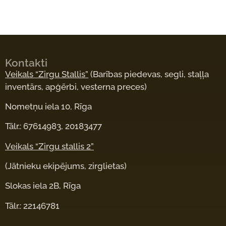
Kontakti
Veikals “Zirgu Stallis”
(Barības piedevas, segli, staļļa
inventārs, apģērbi, vesterna preces)
Nometņu iela 10, Rīga
Tālr.: 67614983, 20183477
Veikals “Zirgu stallis 2”
(Jātnieku ekipējums, zirglietas)
Slokas iela 2B, Rīga
Tālr.: 22146781