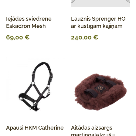
Iejādes sviedrene
Lauznis Sprenger HO
Eskadron Mesh
ar kustīgām kājiņām
69,00
€
240,00
€
Apauši HKM Catherine
Aitādas aizsargs
martingala krūšu