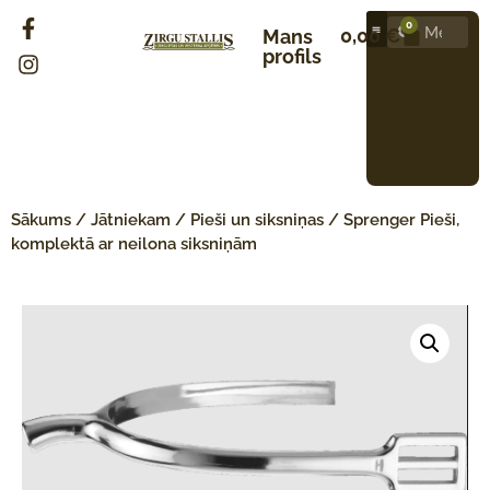
0
0,00
€
Mans
profils
Sākums
/
Jātniekam
/
Pieši un siksniņas
/ Sprenger Pieši,
komplektā ar neilona siksniņām