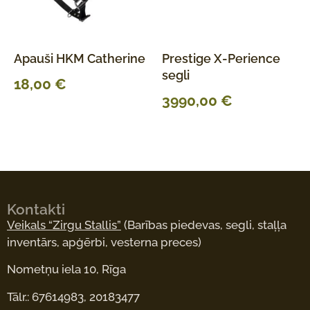
Apauši HKM Catherine
Prestige X-Perience
segli
18,00
€
3990,00
€
Kontakti
Veikals “Zirgu Stallis”
(Barības piedevas, segli, staļļa
inventārs, apģērbi, vesterna preces)
Nometņu iela 10, Rīga
Tālr.: 67614983, 20183477