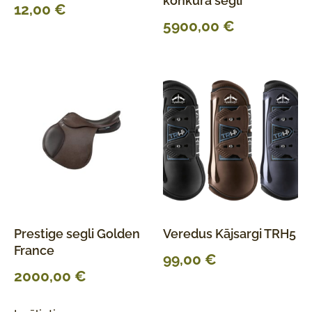
konkūra segli
12,00
€
5900,00
€
Prestige segli Golden
Veredus Kājsargi TRH5
France
99,00
€
2000,00
€