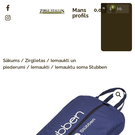
0
0,00
€
Mans
profils
Sākums
/
Zirglietas
/
Iemaukti un
piederumi
/
Iemaukti
/ Iemauktu soma Stubben