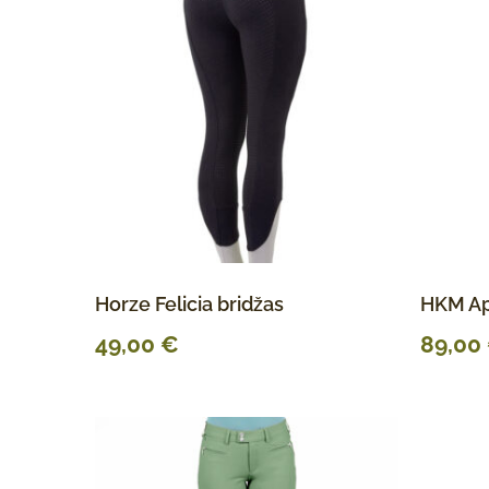
Horze Felicia bridžas
HKM Ap
49,00
€
89,00