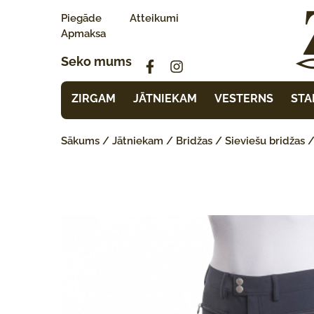
Piegāde
Atteikumi
Apmaksa
Seko mums
ZIRGAM
JĀTNIEKAM
VESTERNS
STA
Sākums
/
Jātniekam
/
Bridžas
/
Sieviešu bridžas
/