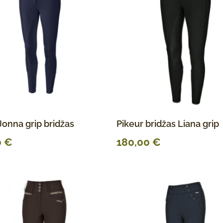
Jonna grip bridžas
Pikeur bridžas Liana grip
0
€
180,00
€