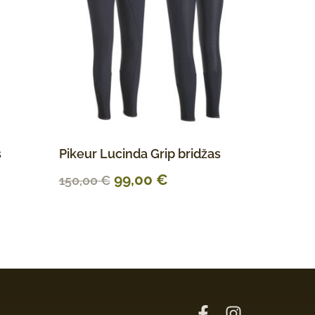
s
Pikeur Lucinda Grip bridžas
99,00
€
150,00
€