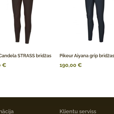
 Candela STRASS bridžas
Pikeur Aiyana grip bridža
0
€
190,00
€
mācija
Klientu serviss