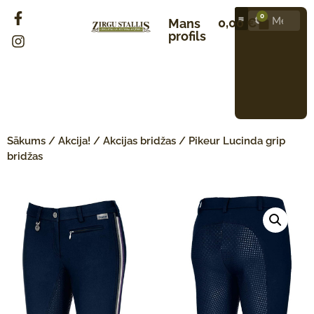
0
0,00
€
Mans
profils
Sākums
/
Akcija!
/
Akcijas bridžas
/ Pikeur Lucinda grip
bridžas