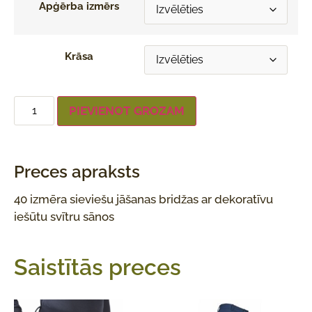
Apģērba izmērs
Krāsa
PIEVIENOT GROZAM
Preces apraksts
40 izmēra sieviešu jāšanas bridžas ar dekoratīvu
iešūtu svītru sānos
Saistītās preces