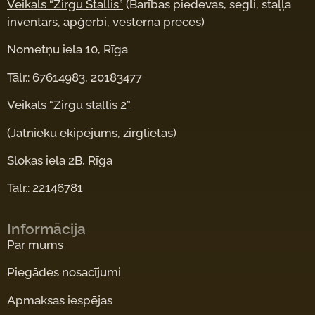
Veikals “Zirgu Stallis”
(Barības piedevas, segli, staļļa
inventārs, apģērbi, vesterna preces)
Nometņu iela 10, Rīga
Tālr.: 67614983, 20183477
Veikals “Zirgu stallis 2”
(Jātnieku ekipējums, zirglietas)
Slokas iela 2B, Rīga
Tālr.: 22146781
Informācija
Par mums
Piegādes nosacījumi
Apmaksas iespējas