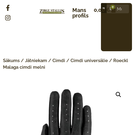
0
0,00
€
Mans
profils
Sākums
/
Jātniekam
/
Cimdi
/
Cimdi universālie
/ Roeckl
Malaga cimdi melni