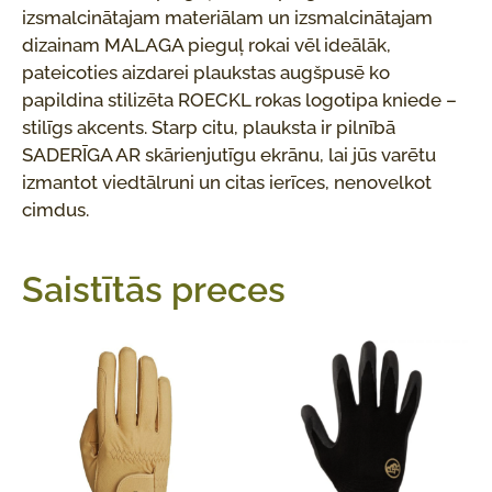
izsmalcinātajam materiālam un izsmalcinātajam
dizainam MALAGA pieguļ rokai vēl ideālāk,
pateicoties aizdarei plaukstas augšpusē ko
papildina stilizēta ROECKL rokas logotipa kniede –
stilīgs akcents. Starp citu, plauksta ir pilnībā
SADERĪGA AR skārienjutīgu ekrānu, lai jūs varētu
izmantot viedtālruni un citas ierīces, nenovelkot
cimdus.
Saistītās preces