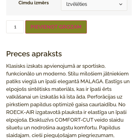
Cimdu izmērs
PIEVIENOT GROZAM
Preces apraksts
Klasisks izskats apvienojumā ar sportisko,
funkcionālo un moderno. Stilu mīlošiem jātniekiem
patiks vieglā un īpaši elegantā MALAGA. Eastīgs un
elpojošs sintētisks materiāls, kas ir īpaši ērts
valkāšanai un izskatās kā īsta āda. Perforācijas uz
pirkstiem papildus optimizē gaisa caurlaidību. No
ROECK-AIR izgatavotā plauksta ir elastīga un īpaši
elpojoša. Ekskluzīvs COMFORT-CUT veido slaidu
siluetu un nodrošina augstu komfortu. Papildus
slaidajam, cieši pieguļošajam piegriezumam,