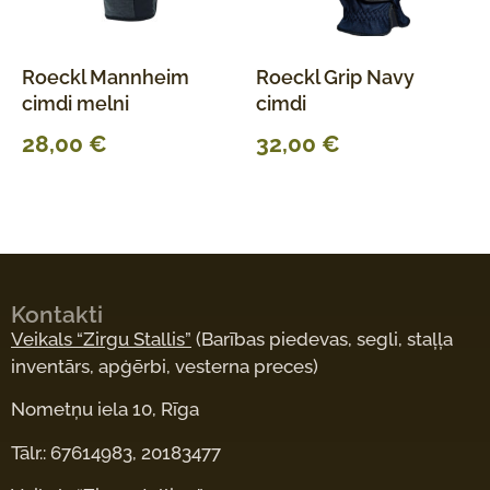
Roeckl Mannheim
Roeckl Grip Navy
cimdi melni
cimdi
28,00
€
32,00
€
Kontakti
Veikals “Zirgu Stallis”
(Barības piedevas, segli, staļļa
inventārs, apģērbi, vesterna preces)
Nometņu iela 10, Rīga
Tālr.: 67614983, 20183477