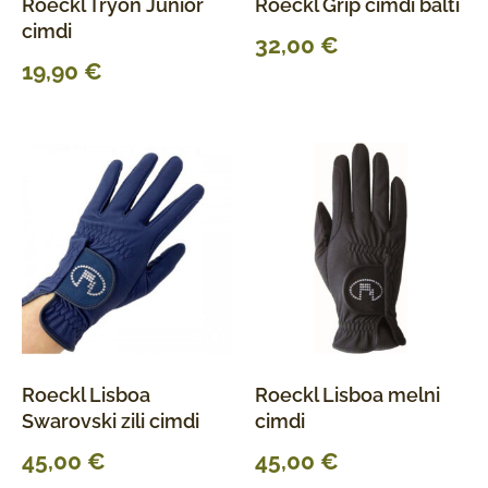
Roeckl Tryon Junior
Roeckl Grip cimdi balti
cimdi
32,00
€
19,90
€
Roeckl Lisboa
Roeckl Lisboa melni
Swarovski zili cimdi
cimdi
45,00
€
45,00
€