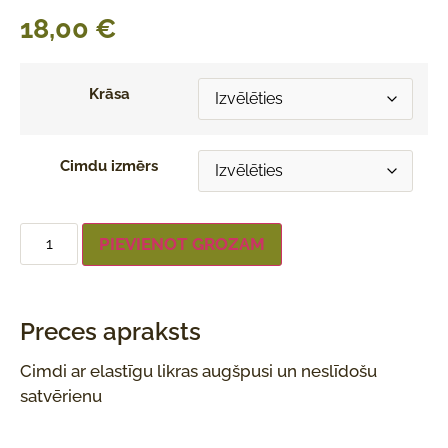
18,00
€
Krāsa
Cimdu izmērs
PIEVIENOT GROZAM
Preces apraksts
Cimdi ar elastīgu likras augšpusi un neslīdošu
satvērienu