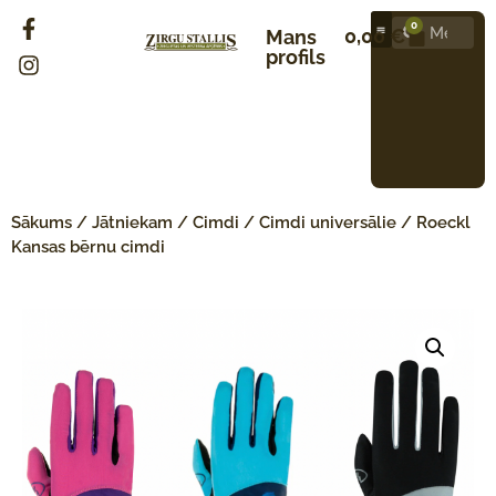
0
0,00
€
Mans
profils
Sākums
/
Jātniekam
/
Cimdi
/
Cimdi universālie
/ Roeckl
Kansas bērnu cimdi