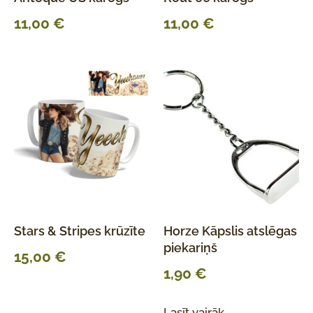
11,00
€
11,00
€
Stars & Stripes krūzīte
Horze Kāpslis atslēgas
piekariņš
15,00
€
1,90
€
Lasīt vairāk