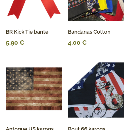
BR Kick Tie bante
Bandanas Cotton
5,90
€
4,00
€
Antoque US karogs
Rout 66 karogs