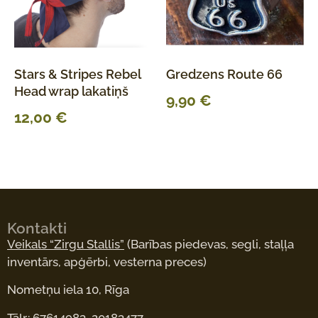
Stars & Stripes Rebel
Gredzens Route 66
Head wrap lakatiņš
9,90
€
12,00
€
Kontakti
Veikals “Zirgu Stallis”
(Barības piedevas, segli, staļļa
inventārs, apģērbi, vesterna preces)
Nometņu iela 10, Rīga
Tālr.: 67614983, 20183477