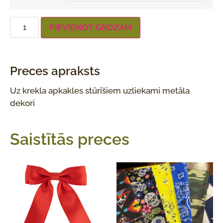
PIEVIENOT GROZAM
Preces apraksts
Uz krekla apkakles stūrīšiem uzliekami metāla
dekori
Saistītās preces