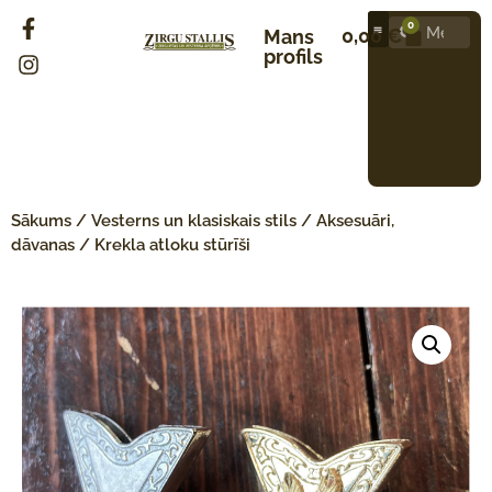
0
0,00
€
Mans
profils
Sākums
/
Vesterns un klasiskais stils
/
Aksesuāri,
dāvanas
/ Krekla atloku stūrīši