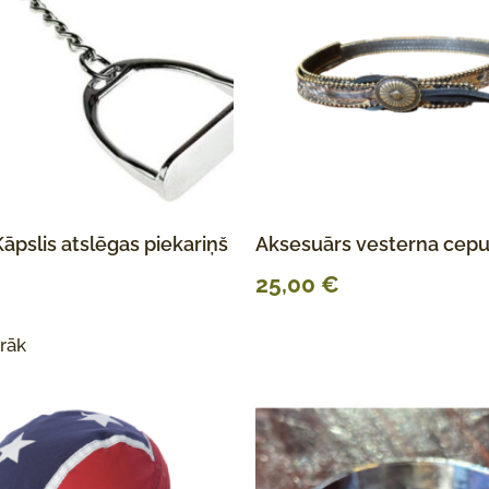
āpslis atslēgas piekariņš
Aksesuārs vesterna cepu
25,00
€
irāk