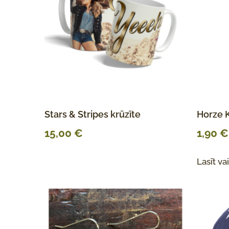
Stars & Stripes krūzīte
Horze K
15,00
€
1,90
€
Lasīt va