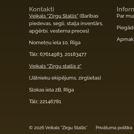
Kontakti
Infor
Veikals “Zirgu Stallis”
(Barības
Par m
piedevas, segli, staļļa inventārs,
Piegād
apģērbi, vesterna preces)
Apmaks
Nometņu iela 10, Rīga
Tālr.: 67614983, 20183477
Veikals “Zirgu stallis 2”
(Jātnieku ekipējums, zirglietas)
Slokas iela 2B, Rīga
Tālr.: 22146781
©
2026 Veikals “Zirgu Stallis”
Privātuma politika