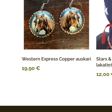
Western Express Copper auskari
Stars &
lakatiņ
19,90
€
12,00