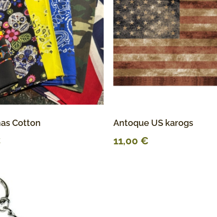
as Cotton
Antoque US karogs
€
11,00
€