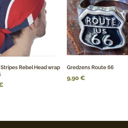
 Stripes Rebel Head wrap
Gredzens Route 66
š
9,90
€
€