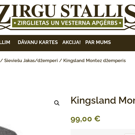
LLIM
DĀVANU KARTES
AKCIJA!
PAR MUMS
/
Sieviešu Jakas/džemperi
/ Kingsland Montez džemperis
Kingsland Mo
99,00
€