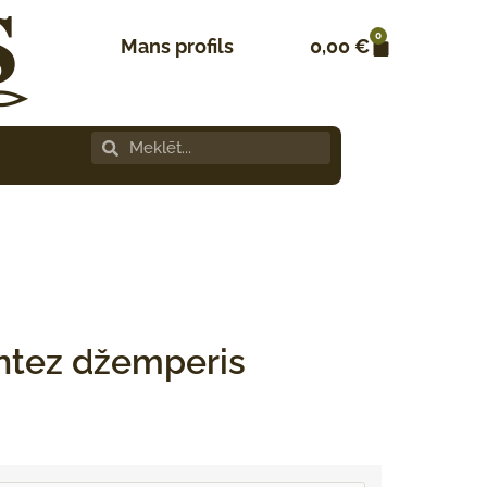
0
Mans profils
0,00
€
ntez džemperis