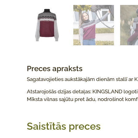
Preces apraksts
Sagatavojieties aukstākajām dienām stallī ar
Atstarojošās dzijas detaļas: KINGSLAND logotip
Mīksta vilnas sajūtu pret ādu, nodrošinot kom
Saistītās preces