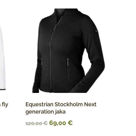
 fly
Equestrian Stockholm Next
generation jaka
69,00
€
120,00
€