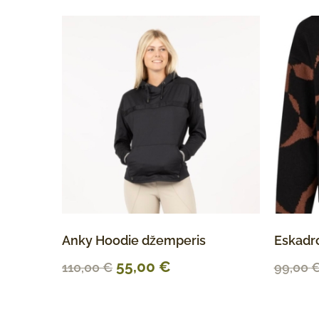
Anky Hoodie džemperis
Eskadr
55,00
€
110,00
€
99,00