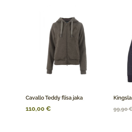
Cavallo Teddy flīsa jaka
Kingsl
110,00
€
99,90