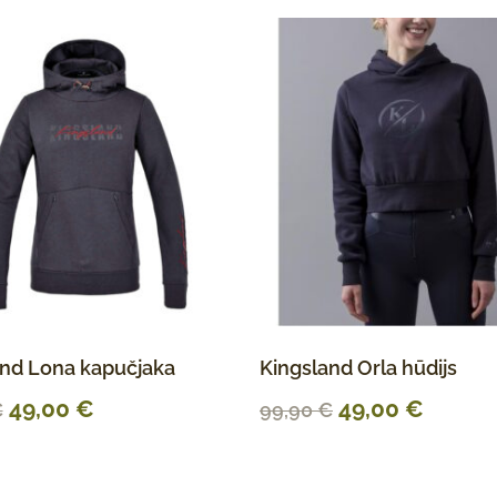
and Lona kapučjaka
Kingsland Orla hūdijs
49,00
€
49,00
€
€
99,90
€