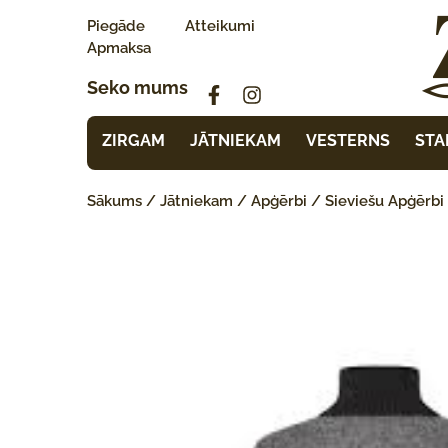
Piegāde
Atteikumi
Apmaksa
Seko mums
ZIRGAM
JĀTNIEKAM
VESTERNS
STA
Sākums
/
Jātniekam
/
Apģērbi
/
Sieviešu Apģērbi