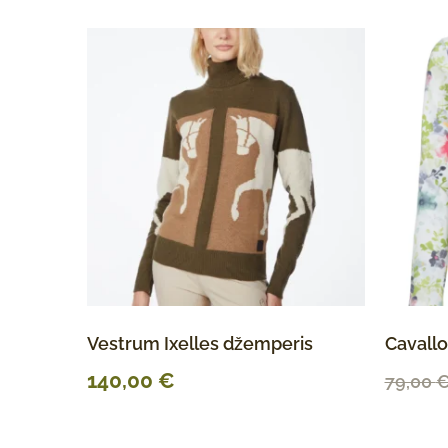
Vestrum Ixelles džemperis
Cavall
140,00
€
79,00