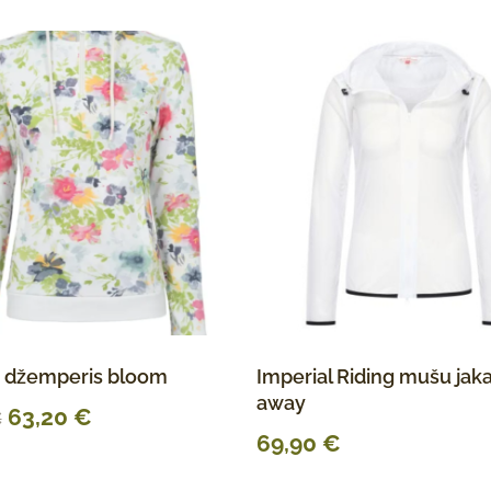
o džemperis bloom
Imperial Riding mušu jaka
away
63,20
€
€
69,90
€