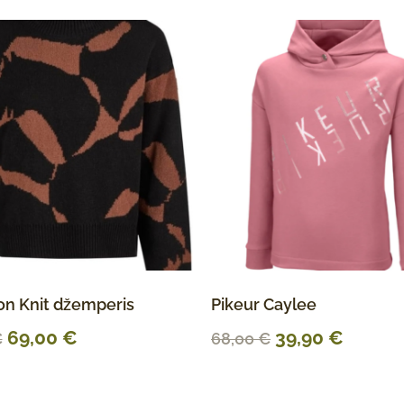
on Knit džemperis
Pikeur Caylee
69,00
€
39,90
€
€
68,00
€