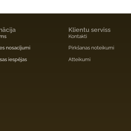
mācija
Klientu serviss
ums
Kontakti
es nosacījumi
Pirkšanas noteikumi
as iespējas
Atteikumi