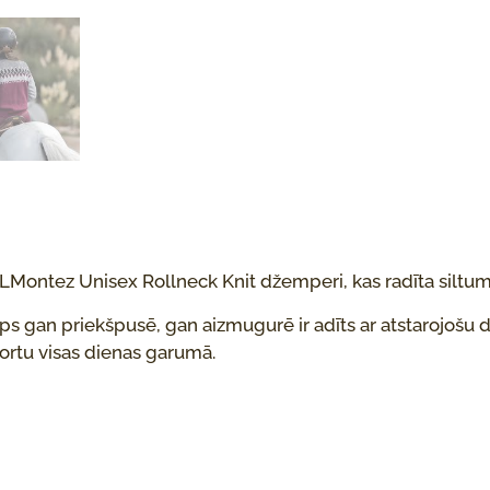
 KLMontez Unisex Rollneck Knit džemperi, kas radīta silt
s gan priekšpusē, gan aizmugurē ir adīts ar atstarojošu d
fortu visas dienas garumā.