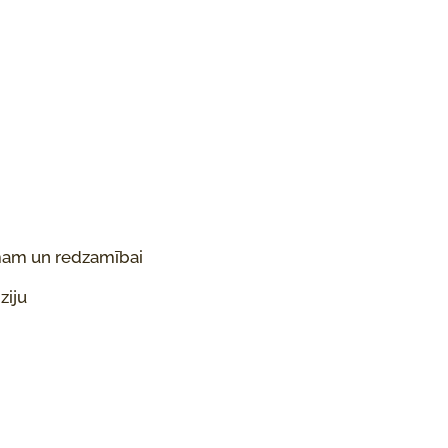
umam un redzamībai
ziju