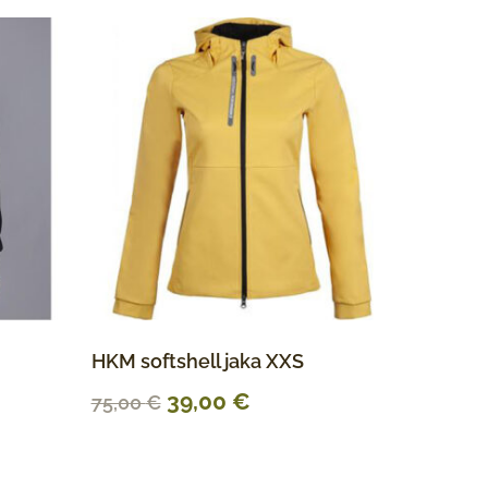
HKM softshell jaka XXS
39,00
€
75,00
€