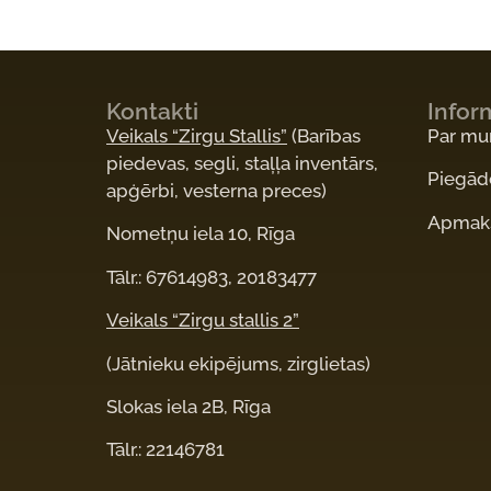
Kontakti
Infor
Veikals “Zirgu Stallis”
(Barības
Par m
piedevas, segli, staļļa inventārs,
Piegād
apģērbi, vesterna preces)
Apmaks
Nometņu iela 10, Rīga
Tālr.: 67614983, 20183477
Veikals “Zirgu stallis 2”
(Jātnieku ekipējums, zirglietas)
Slokas iela 2B, Rīga
Tālr.: 22146781