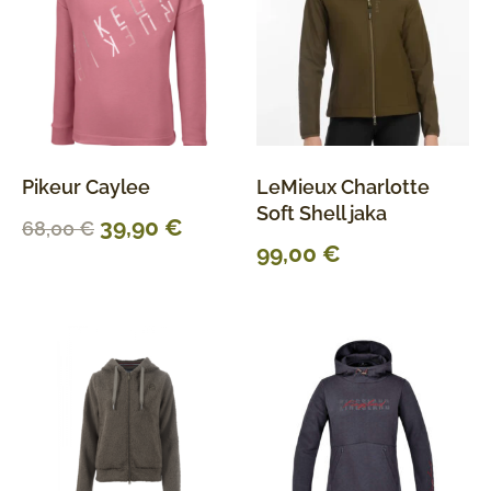
Pikeur Caylee
LeMieux Charlotte
Soft Shell jaka
39,90
€
68,00
€
99,00
€