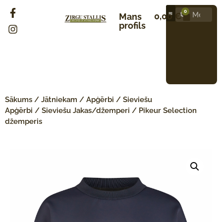
0
0,00
€
Mans
profils
Sākums
/
Jātniekam
/
Apģērbi
/
Sieviešu
Apģērbi
/
Sieviešu Jakas/džemperi
/ Pikeur Selection
džemperis