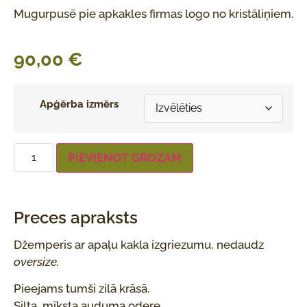
Mugurpusē pie apkakles firmas logo no kristāliņiem.
90,00
€
Apģērba izmērs
PIEVIENOT GROZAM
Preces apraksts
Džemperis ar apaļu kakla izgriezumu, nedaudz
oversize.
Pieejams tumši zilā krāsā.
Silta, mīksta auduma odere.