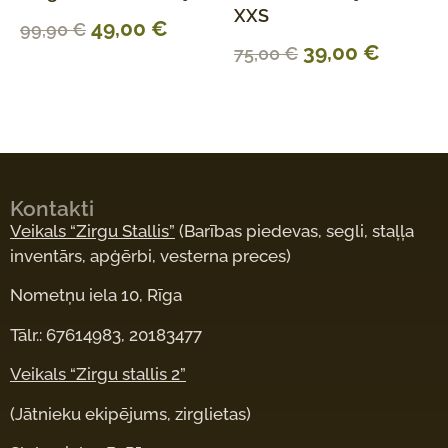
XXS
49,00
€
99,90
€
39,00
€
75,00
€
Kontakti
Veikals “Zirgu Stallis”
(Barības piedevas, segli, staļļa
inventārs, apģērbi, vesterna preces)
Nometņu iela 10, Rīga
Tālr.: 67614983, 20183477
Veikals “Zirgu stallis 2”
(Jātnieku ekipējums, zirglietas)