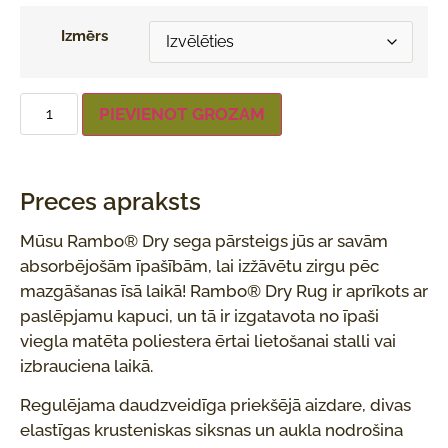
Izmērs
PIEVIENOT GROZAM
Preces apraksts
Mūsu Rambo® Dry sega pārsteigs jūs ar savām
absorbējošām īpašībām, lai izžāvētu zirgu pēc
mazgāšanas īsā laikā! Rambo® Dry Rug ir aprīkots ar
paslēpjamu kapuci, un tā ir izgatavota no īpaši
viegla matēta poliestera ērtai lietošanai stalli vai
izbrauciena laikā.
Regulējama daudzveidīga priekšējā aizdare, divas
elastīgas krusteniskas siksnas un aukla nodrošina