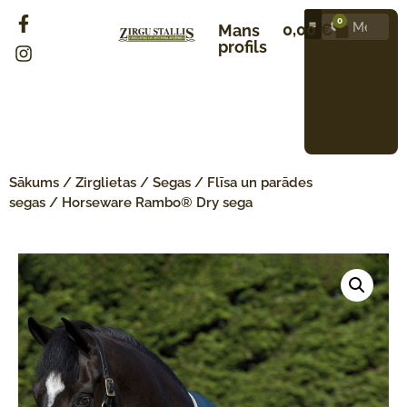
0
0,00
€
Mans
profils
Sākums
/
Zirglietas
/
Segas
/
Flīsa un parādes
segas
/ Horseware Rambo® Dry sega