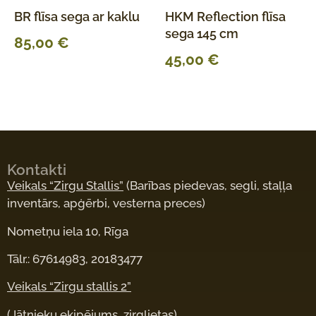
BR flīsa sega ar kaklu
HKM Reflection flīsa
sega 145 cm
85,00
€
45,00
€
Kontakti
Veikals “Zirgu Stallis”
(Barības piedevas, segli, staļļa
inventārs, apģērbi, vesterna preces)
Nometņu iela 10, Rīga
Tālr.: 67614983, 20183477
Veikals “Zirgu stallis 2”
(Jātnieku ekipējums, zirglietas)