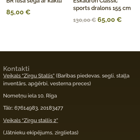
BR flīsa sega ar kaklu
Eskadron Classic
sports dralons 155 cm
85,00
€
65,00
€
130,00
€
Kontakti
Veikals “Zirgu Stallis”
(Barības piedevas, segli, staļļa
inventārs, apģērbi, vesterna preces)
Nometņu iela 10, Rīga
Tālr.: 67614983, 20183477
Veikals “Zirgu stallis 2”
(Jātnieku ekipējums, zirglietas)