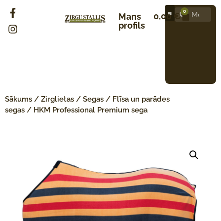
0
0,00
€
Mans
profils
Sākums
/
Zirglietas
/
Segas
/
Flīsa un parādes
segas
/ HKM Professional Premium sega