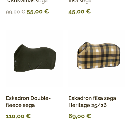
% kokvilnas sega
flīsa sega
55,00
€
45,00
€
99,00
€
Eskadron Double-
Eskadron flīsa sega
fleece sega
Heritage 25/26
110,00
€
69,00
€