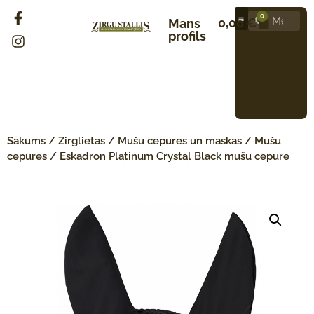
0
0,00
€
Mans
profils
Sākums
/
Zirglietas
/
Mušu cepures un maskas
/
Mušu
cepures
/ Eskadron Platinum Crystal Black mušu cepure