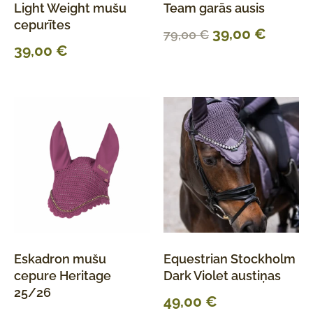
Light Weight mušu
Team garās ausis
cepurītes
39,00
€
79,00
€
39,00
€
Eskadron mušu
Equestrian Stockholm
cepure Heritage
Dark Violet austiņas
25/26
49,00
€