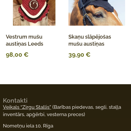
Vestrum mušu
Skaņu slāpējošas
austiņas Leeds
mušu austiņas
98,00
€
39,90
€
Kontakti
Veikals “Zirgu Stallis”
(Barības piedevas, segli, staļļa
inventārs, apģērbi, vesterna preces)
Nometņu iela 10, Rīga