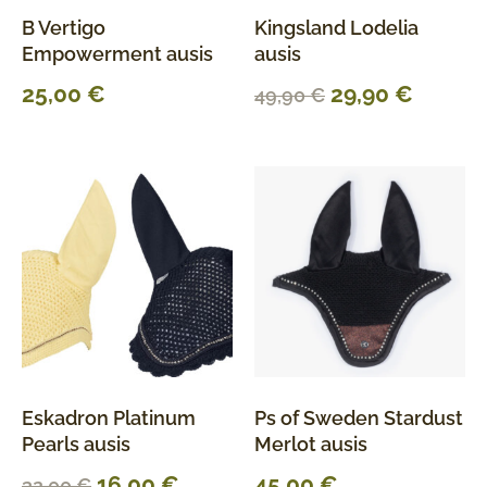
B Vertigo
Kingsland Lodelia
Empowerment ausis
ausis
25,00
€
29,90
€
49,90
€
Eskadron Platinum
Ps of Sweden Stardust
Pearls ausis
Merlot ausis
16,00
€
45,00
€
32,00
€