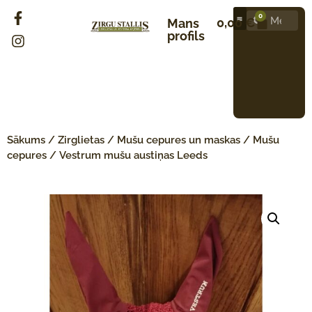
0
0,00
€
Mans
profils
Sākums
/
Zirglietas
/
Mušu cepures un maskas
/
Mušu
cepures
/ Vestrum mušu austiņas Leeds