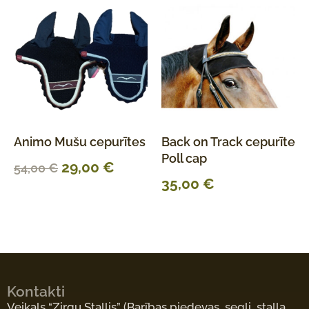
Animo Mušu cepurītes
Back on Track cepurīte
Poll cap
29,00
€
54,00
€
35,00
€
Kontakti
Veikals “Zirgu Stallis”
(Barības piedevas, segli, staļļa