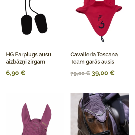
HG Earplugs ausu
Cavalleria Toscana
aizbāžņi zirgam
Team garās ausis
6,90
€
39,00
€
79,00
€