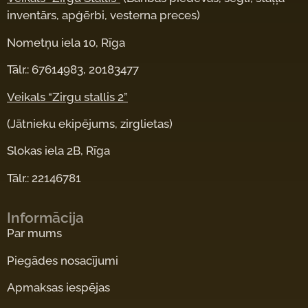
inventārs, apģērbi, vesterna preces)
Nometņu iela 10, Rīga
Tālr.: 67614983, 20183477
Veikals “Zirgu stallis 2”
(Jātnieku ekipējums, zirglietas)
Slokas iela 2B, Rīga
Tālr.: 22146781
Informācija
Par mums
Piegādes nosacījumi
Apmaksas iespējas