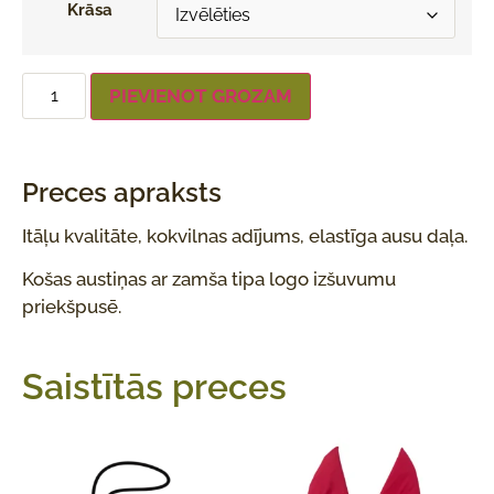
Krāsa
PIEVIENOT GROZAM
Preces apraksts
Itāļu kvalitāte, kokvilnas adījums, elastīga ausu daļa.
Košas austiņas ar zamša tipa logo izšuvumu
priekšpusē.
Saistītās preces