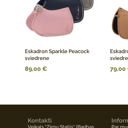
Eskadron Sparkle Peacock
Eskadr
sviedrene
sviedr
89,00
€
79,00
Kontakti
Infor
Veikals “Zirgu Stallis”
(Barības
Par m