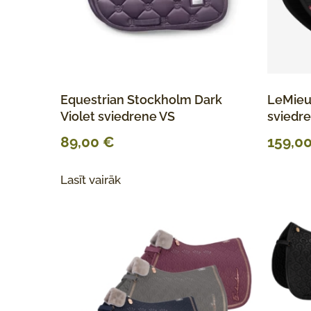
Equestrian Stockholm Dark
LeMieux
Violet sviedrene VS
sviedr
89,00
€
159,0
Lasīt vairāk