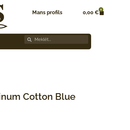
0
Mans profils
0,00
€
inum Cotton Blue