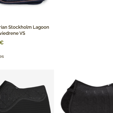
rian Stockholm Lagoon
viedrene VS
€
ies