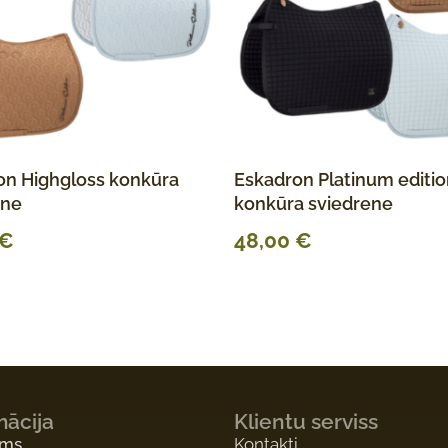
on Highgloss konkūra
Eskadron Platinum editi
ene
konkūra sviedrene
€
48,00
€
mācija
Klientu serviss
ums
Kontakti