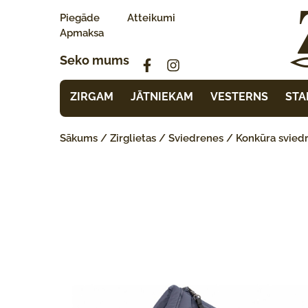
Piegāde
Atteikumi
Apmaksa
Seko mums
ZIRGAM
JĀTNIEKAM
VESTERNS
STA
Sākums
/
Zirglietas
/
Sviedrenes
/
Konkūra svied