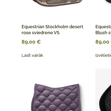
Equestrian Stockholm desert
Equest
rose sviedrene VS
Blush s
89,00
€
89,00
Lasīt vairāk
Izvēliet