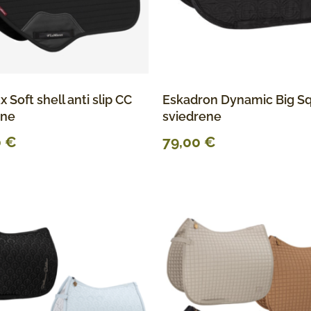
 Soft shell anti slip CC
Eskadron Dynamic Big S
ene
sviedrene
0
€
79,00
€