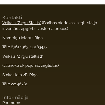
Kontakti
Veikals “Zirgu Stallis”
(Barības piedevas, segli, staļļa
inventārs, apģērbi, vesterna preces)
Nometņu iela 10, Rīga
Tālr.: 67614983, 20183477
Veikals “Zirgu stallis 2”
(Jātnieku ekipējums, zirglietas)
Slokas iela 2B, Rīga
Tālr.: 22146781
Informācija
Par mums