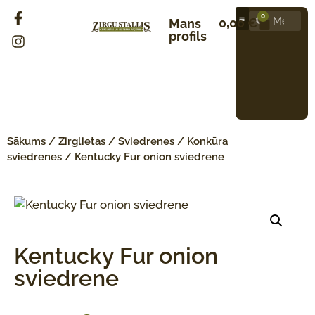
0
0,00
€
Mans
profils
Sākums
/
Zirglietas
/
Sviedrenes
/
Konkūra
sviedrenes
/ Kentucky Fur onion sviedrene
Kentucky Fur onion
sviedrene