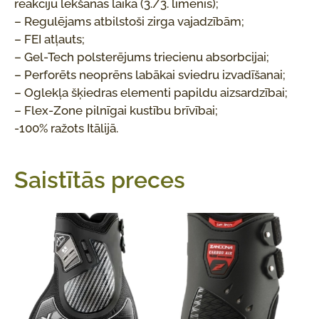
reakciju lēkšanas laikā (3./3. līmenis);
– Regulējams atbilstoši zirga vajadzībām;
– FEI atļauts;
– Gel-Tech polsterējums triecienu absorbcijai;
– Perforēts neoprēns labākai sviedru izvadīšanai;
– Oglekļa šķiedras elementi papildu aizsardzībai;
– Flex-Zone pilnīgai kustību brīvībai;
-100% ražots Itālijā.
Saistītās preces