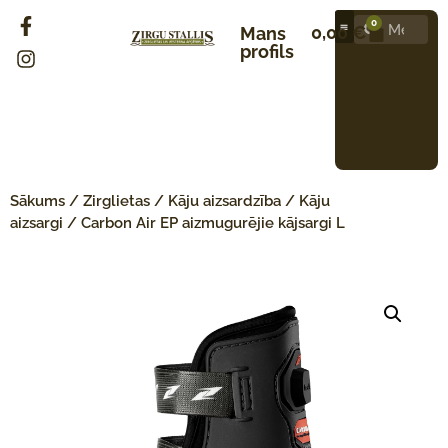
0
0,00
€
Mans
profils
Sākums
/
Zirglietas
/
Kāju aizsardzība
/
Kāju
aizsargi
/ Carbon Air EP aizmugurējie kājsargi L