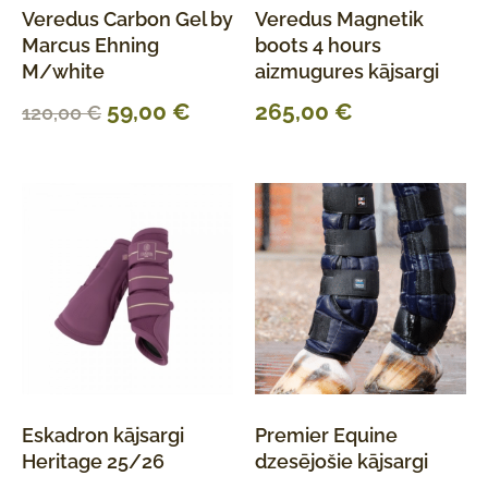
Veredus Carbon Gel by
Veredus Magnetik
Marcus Ehning
boots 4 hours
M/white
aizmugures kājsargi
59,00
€
265,00
€
120,00
€
Eskadron kājsargi
Premier Equine
Heritage 25/26
dzesējošie kājsargi