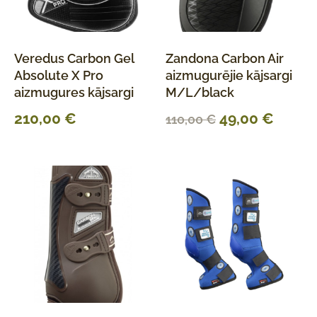
Veredus Carbon Gel
Zandona Carbon Air
Absolute X Pro
aizmugurējie kājsargi
aizmugures kājsargi
M/L/black
210,00
€
49,00
€
110,00
€