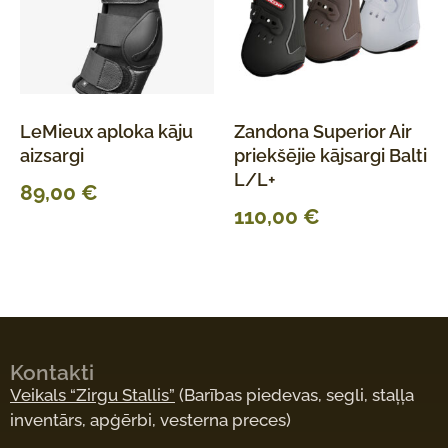
LeMieux aploka kāju
Zandona Superior Air
aizsargi
priekšējie kājsargi Balti
L/L+
89,00
€
110,00
€
Kontakti
Veikals “Zirgu Stallis”
(Barības piedevas, segli, staļļa
inventārs, apģērbi, vesterna preces)