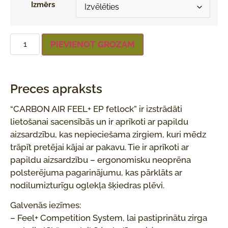
Izmērs
PIEVIENOT GROZAM
Preces apraksts
“CARBON AIR FEEL+ EP fetlock” ir izstrādāti
lietošanai sacensībās un ir aprīkoti ar papildu
aizsardzību, kas nepieciešama zirgiem, kuri mēdz
trāpīt pretējai kājai ar pakavu. Tie ir aprīkoti ar
papildu aizsardzību – ergonomisku neoprēna
polsterējuma pagarinājumu, kas pārklāts ar
nodilumizturīgu oglekļa šķiedras plēvi.
Galvenās iezīmes:
– Feel+ Competition System, lai pastiprinātu zirga