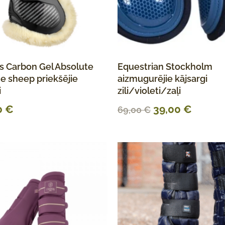
s Carbon Gel Absolute
Equestrian Stockholm
e sheep priekšējie
aizmugurējie kājsargi
i
zili/violeti/zaļi
0
€
39,00
€
69,00
€