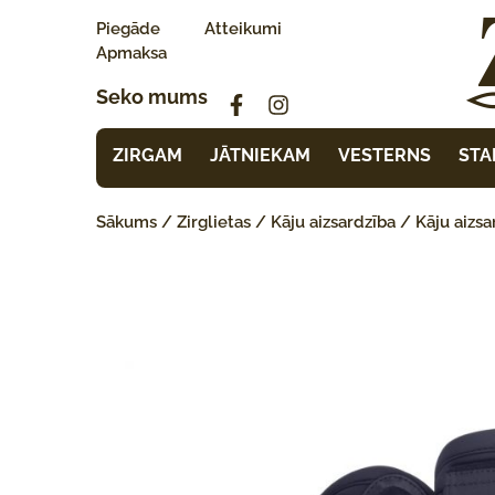
Piegāde
Atteikumi
Apmaksa
Seko mums
ZIRGAM
JĀTNIEKAM
VESTERNS
STA
Sākums
/
Zirglietas
/
Kāju aizsardzība
/
Kāju aizsa