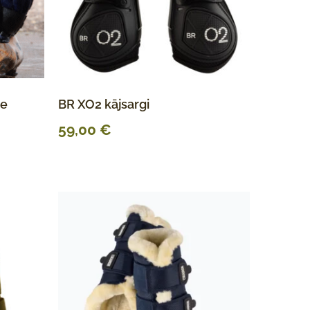
ie
BR XO2 kājsargi
59,00
€