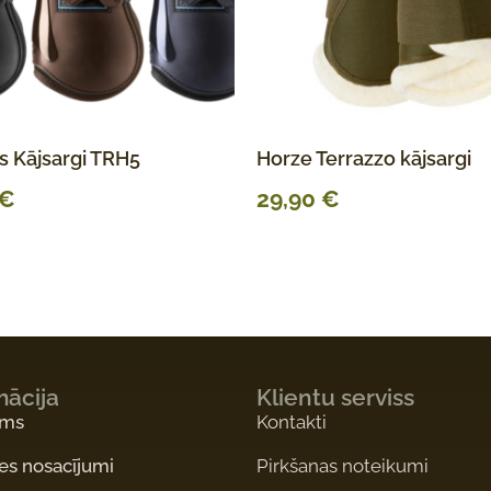
s Kājsargi TRH5
Horze Terrazzo kājsargi
€
29,90
€
mācija
Klientu serviss
ums
Kontakti
es nosacījumi
Pirkšanas noteikumi