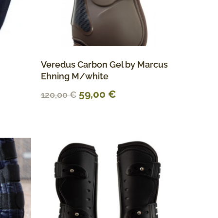
Veredus Carbon Gel by Marcus
Ehning M/white
59,00
€
120,00
€