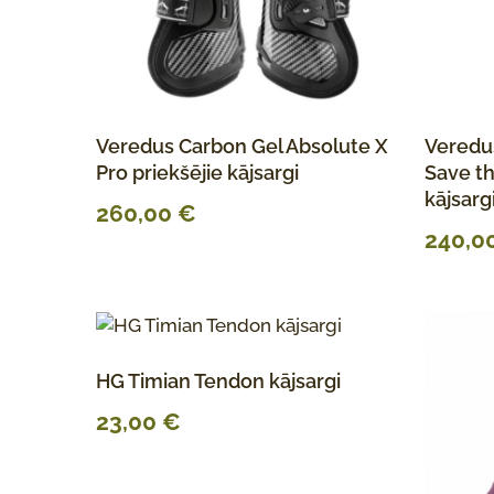
Veredus Carbon Gel Absolute X
Veredu
Pro priekšējie kājsargi
Save th
kājsarg
260,00
€
240,0
HG Timian Tendon kājsargi
23,00
€