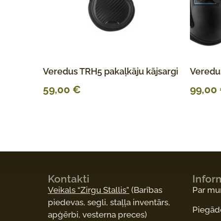
Veredus TRH5 pakaļkāju kājsargi
Veredu
59,00
€
99,00
Kontakti
Infor
Veikals “Zirgu Stallis”
(Barības
Par m
piedevas, segli, staļļa inventārs,
Piegād
apģērbi, vesterna preces)