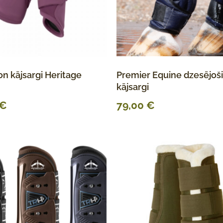
n kājsargi Heritage
Premier Equine dzesējoš
kājsargi
€
79,00
€