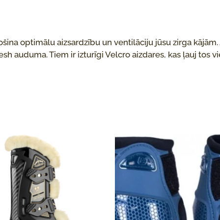
ina optimālu aizsardzību un ventilāciju jūsu zirga kājām. 
 auduma. Tiem ir izturīgi Velcro aizdares, kas ļauj tos vie