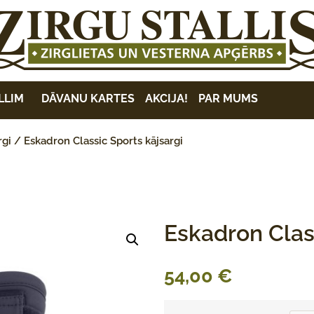
LLIM
DĀVANU KARTES
AKCIJA!
PAR MUMS
rgi
/ Eskadron Classic Sports kājsargi
Eskadron Clas
54,00
€