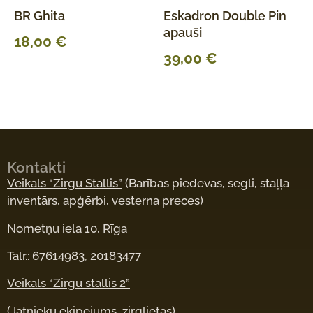
BR Ghita
Eskadron Double Pin
apauši
18,00
€
39,00
€
Kontakti
Veikals “Zirgu Stallis”
(Barības piedevas, segli, staļļa
inventārs, apģērbi, vesterna preces)
Nometņu iela 10, Rīga
Tālr.: 67614983, 20183477
Veikals “Zirgu stallis 2”
(Jātnieku ekipējums, zirglietas)