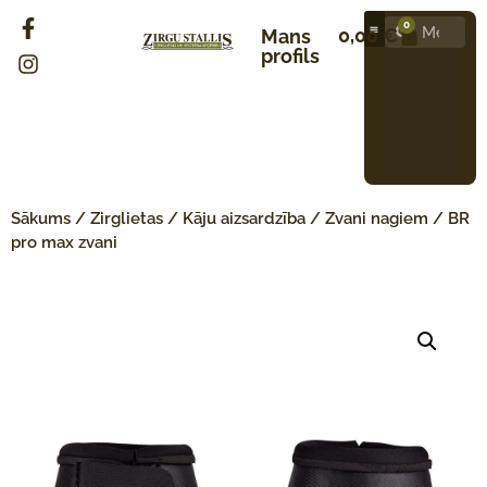
0
0,00
€
Mans
profils
Sākums
/
Zirglietas
/
Kāju aizsardzība
/
Zvani nagiem
/ BR
pro max zvani