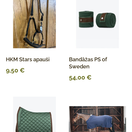
HKM Stars apauši
Bandāžas PS of
Sweden
9,50
€
54,00
€