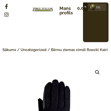
0
0,00
€
Mans
profils
Sākums
/
Uncategorized
/ Bērnu ziemas cimdi Roeckl Kairi