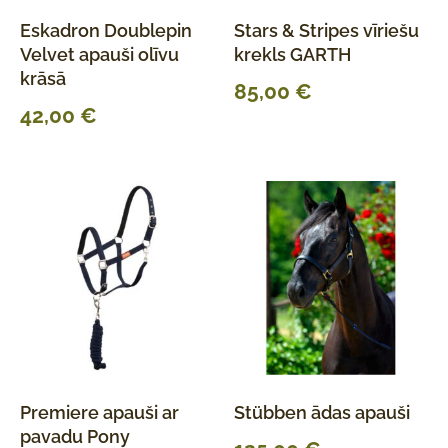
Eskadron Doublepin
Stars & Stripes vīriešu
Velvet apauši olīvu
krekls GARTH
krāsā
85,00
€
42,00
€
Premiere apauši ar
Stübben ādas apauši
pavadu Pony