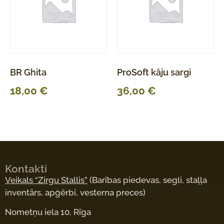
BR Ghita
ProSoft kāju sargi
18,00
€
36,00
€
Kontakti
Veikals “Zirgu Stallis”
(Barības piedevas, segli, staļļa
inventārs, apģērbi, vesterna preces)
Nometņu iela 10, Rīga