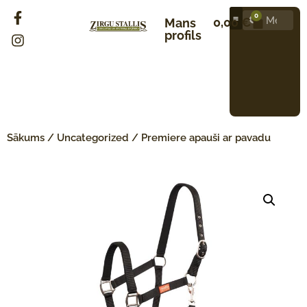
0
0,00
€
Mans
profils
Sākums
/
Uncategorized
/ Premiere apauši ar pavadu