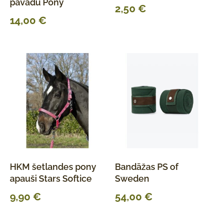
pavadu Pony
2,50
€
14,00
€
HKM šetlandes pony
Bandāžas PS of
apauši Stars Softice
Sweden
9,90
€
54,00
€