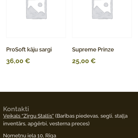
ProSoft kāju sargi
Supreme Prinze
36,00
€
25,00
€
Kontakti
Veikals “Zirgu Stallis”
(Barības piedevas, segli, staļļa
inventārs, apģērbi, vesterna preces)
Nometņu iela 10, Rīga