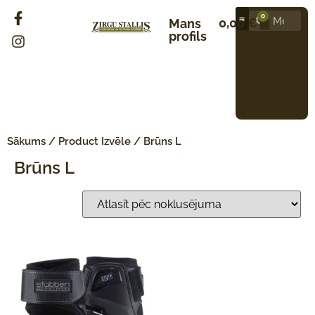
0
0,00
€
Mans
profils
Sākums
/ Product Izvēle / Brūns L
Brūns L