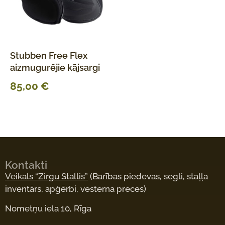
Stubben Free Flex
aizmugurējie kājsargi
85,00
€
Kontakti
Veikals “Zirgu Stallis”
(Barības piedevas, segli, staļļa
inventārs, apģērbi, vesterna preces)
Nometņu iela 10, Rīga