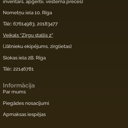
inventārs, apģērbi, vesterna preces)
Nometņu iela 10, Rīga
Tālr.: 67614983, 20183477
Veikals “Zirgu stallis 2”
(Jātnieku ekipējums, zirglietas)
Slokas iela 2B, Rīga
Tālr.: 22146781
Informācija
Par mums
Piegādes nosacījumi
Apmaksas iespējas