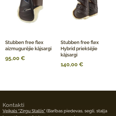
Stubben free flex
Stubben free flex
aizmugurējie kājsargi
Hybrid priekšējie
kājsargi
95,00
€
140,00
€
Kontakti
Veikals “Zirgu Stallis”
(Barības piedevas, segli, staļļa