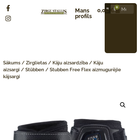
0
0,00
€
Mans
profils
Sākums
/
Zirglietas
/
Kāju aizsardzība
/
Kāju
aizsargi
/
Stübben
/ Stubben Free Flex aizmugurējie
kājsargi