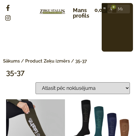
0
0,00
€
Mans
profils
Sākums
/ Product Zeķu izmērs / 35-37
35-37