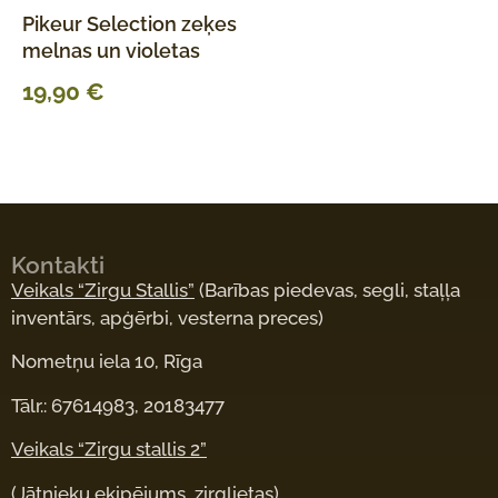
Pikeur Selection zeķes
melnas un violetas
19,90
€
Kontakti
Veikals “Zirgu Stallis”
(Barības piedevas, segli, staļļa
inventārs, apģērbi, vesterna preces)
Nometņu iela 10, Rīga
Tālr.: 67614983, 20183477
Veikals “Zirgu stallis 2”
(Jātnieku ekipējums, zirglietas)