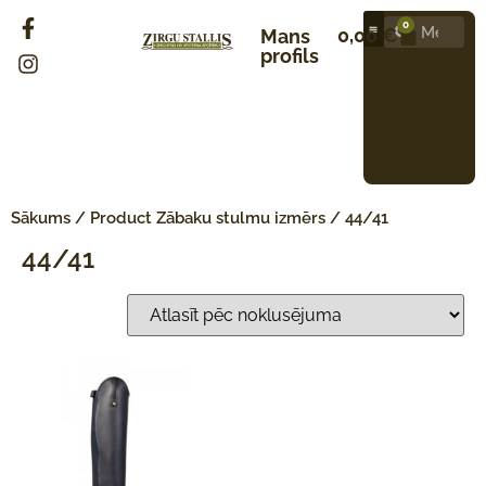
0
0,00
€
Mans
profils
Sākums
/ Product Zābaku stulmu izmērs / 44/41
44/41