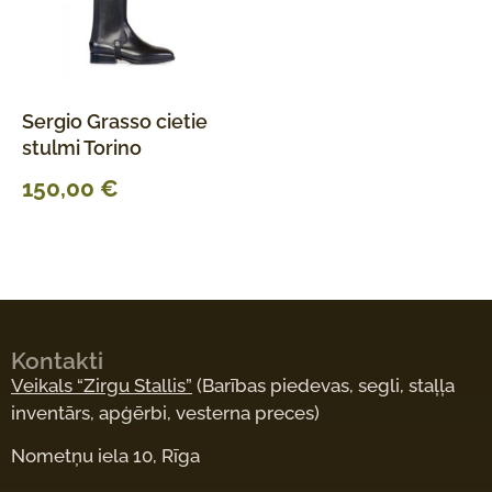
Sergio Grasso cietie
stulmi Torino
150,00
€
Kontakti
Veikals “Zirgu Stallis”
(Barības piedevas, segli, staļļa
inventārs, apģērbi, vesterna preces)
Nometņu iela 10, Rīga