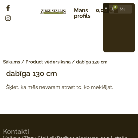
0
0,00
€
Mans
profils
Sākums
/ Product vēdersiksna / dabīga 130 cm
dabīga 130 cm
Šķiet, ka mēs nevaram atrast to, ko meklējat.
Kontakti