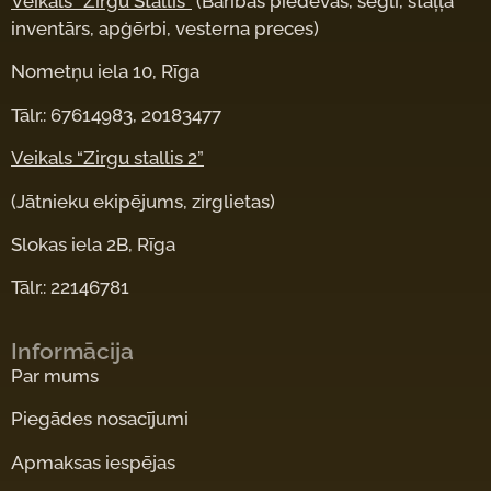
Veikals “Zirgu Stallis”
(Barības piedevas, segli, staļļa
inventārs, apģērbi, vesterna preces)
Nometņu iela 10, Rīga
Tālr.: 67614983, 20183477
Veikals “Zirgu stallis 2”
(Jātnieku ekipējums, zirglietas)
Slokas iela 2B, Rīga
Tālr.: 22146781
Informācija
Par mums
Piegādes nosacījumi
Apmaksas iespējas