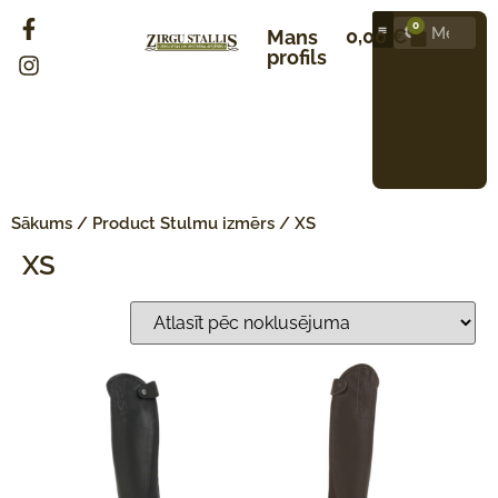
0
0,00
€
Mans
profils
Sākums
/ Product Stulmu izmērs / XS
XS