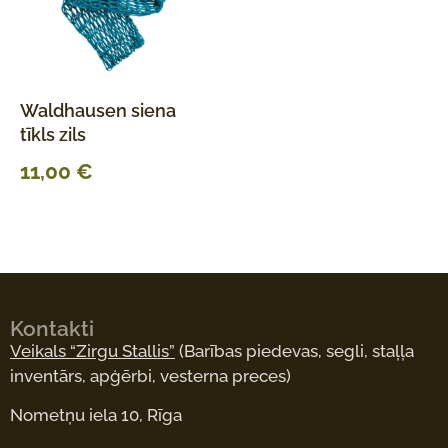
Waldhausen siena
tīkls zils
11,00
€
Kontakti
Veikals “Zirgu Stallis”
(Barības piedevas, segli, staļļa
inventārs, apģērbi, vesterna preces)
Nometņu iela 10, Rīga