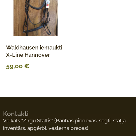
Waldhausen iemaukti
X-Line Hannover
59,00
€
Kontakti
Veikals “Zirgu Stallis”
(Barības piedevas, segli, staļļa
inventārs, apģērbi, vesterna preces)