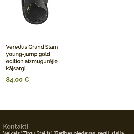
Veredus Grand Slam
young-jump gold
edition aizmugurējie
kājsargi
84,00
€
Kontakti
Veikals “Zirgu Stallis”
(Barības piedevas, segli, staļļa