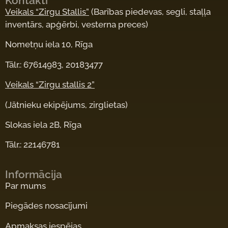
Kontakti
Veikals “Zirgu Stallis”
(Barības piedevas, segli, staļļa
inventārs, apģērbi, vesterna preces)
Nometņu iela 10, Rīga
Tālr.: 67614983, 20183477
Veikals “Zirgu stallis 2”
(Jātnieku ekipējums, zirglietas)
Slokas iela 2B, Rīga
Tālr.: 22146781
Informācija
Par mums
Piegādes nosacījumi
Apmaksas iespējas