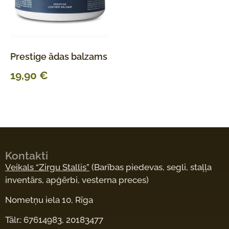
Prestige ādas balzams
19,90
€
Kontakti
Veikals “Zirgu Stallis”
(Barības piedevas, segli, staļļa
inventārs, apģērbi, vesterna preces)
Nometņu iela 10, Rīga
Tālr.: 67614983, 20183477