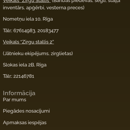
Veikals “Zirgu Stallis”
(Barības piedevas, segli, staļļa
inventārs, apģērbi, vesterna preces)
Nometņu iela 10, Rīga
Tālr.: 67614983, 20183477
Veikals “Zirgu stallis 2”
(Jātnieku ekipējums, zirglietas)
Slokas iela 2B, Rīga
Tālr.: 22146781
Informācija
Par mums
Piegādes nosacījumi
Apmaksas iespējas