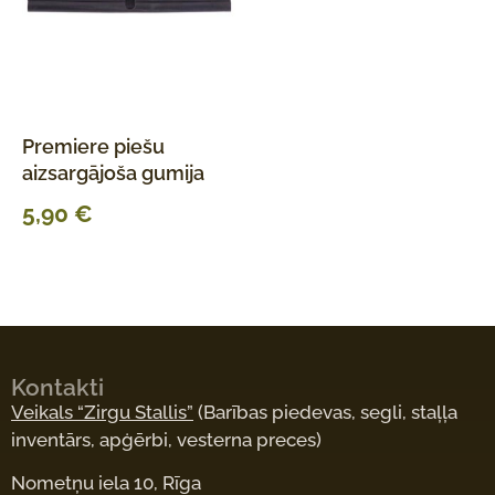
Premiere piešu
aizsargājoša gumija
5,90
€
Kontakti
Veikals “Zirgu Stallis”
(Barības piedevas, segli, staļļa
inventārs, apģērbi, vesterna preces)
Nometņu iela 10, Rīga