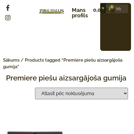
0
0,00
€
Mans
profils
Sākums
/ Products tagged “Premiere piešu aizsargājoša
gumija”
Premiere piešu aizsargājoša gumija