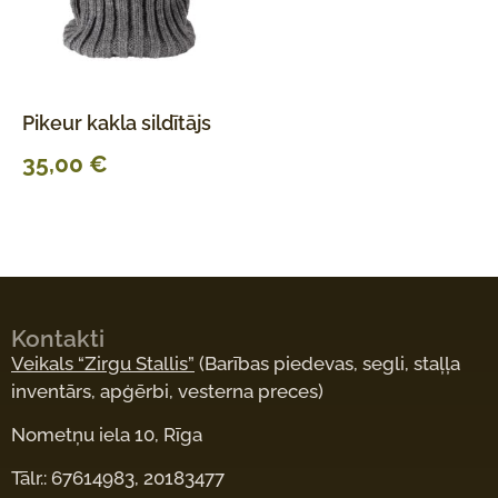
Pikeur kakla sildītājs
35,00
€
Kontakti
Veikals “Zirgu Stallis”
(Barības piedevas, segli, staļļa
inventārs, apģērbi, vesterna preces)
Nometņu iela 10, Rīga
Tālr.: 67614983, 20183477