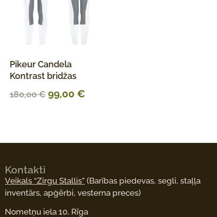
Pikeur Candela
Kontrast bridžas
99,00
€
180,00
€
Kontakti
Veikals “Zirgu Stallis”
(Barības piedevas, segli, staļļa
inventārs, apģērbi, vesterna preces)
Nometņu iela 10, Rīga